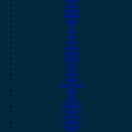
Dacia
Daewoo
Daihatsu
Dodge
DS
Fiat
Ford
Geely
Gonow
Honda
Hyundai
Isuzu
iveco
Jaecoo
Jaguar
Jeep Chrysler
KIA
Lada
Lancia
Leapmotor
Lexus
Lynk & co
Mazda
Mercedes