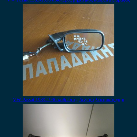
VW Passat 1989-1996 καθρέπτης δεξιός ηλεκτρικός γκρι