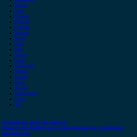
Nissan
Opel
Omoda
Peugeot
Porsche
Renault
Rover
Saab
Seat
Skoda
Smart
ssangyong
Subaru
Suzuki
Tesla
Toyota
Volkswagen
Volvo
Xev
Δεν βρήκατε αυτό που ψάχνετε;
Είμαστε στη διάθεση σας να απαντήσουμε σε οποιαδήποτε
ερώτηση σας.