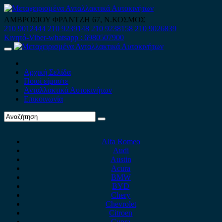
Skip
to
ΑΜΒΡΟΣΙΟΥ ΦΡΑΝΤΖΗ 67, Ν.ΚΟΣΜΟΣ
content
210 9012444
210 9239148
210 9238158
210 9026839
Κινητό-Viber-whatsapp : 6980507900
Primary
Menu
Αρχική Σελίδα
Ποιοί είμαστε
Ανταλλακτικά Αυτοκινήτων
Επικοινωνία
Alfa Romeo
Audi
Austin
Acura
BMW
BYD
Chery
Chevrolet
Citroen
Cupra