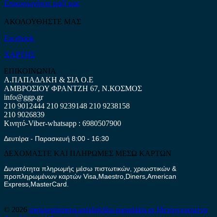
Επικοινωνήστε μαζί μας
ΑΚΟΛΟΥΘΗΣΤΕ ΜΑΣ
Facebook
ΧΑΡΤΗΣ
ΕΠΙΚΟΙΝΩΝΙΑ
Α.ΠΑΠΑΔΑΚΗ & ΣΙΑ Ο.Ε
ΑΜΒΡΟΣΙΟΥ ΦΡΑΝΤΖΗ 67, Ν.ΚΟΣΜΟΣ
info@ggp.gr
210 9012444
210 9239148
210 9238158
210 9026839
Κινητό-Viber-whatsapp : 6980507900
Δευτέρα - Παρασκευή 8:00 - 16:30
ΔΕΧΟΜΑΣΤΕ ΚΑΙ ΠΛΗΡΩΜΕΣ ΜΕΣΩ ΚΑΡΤΩΝ
Δυνατότητα πληρωμής μέσω πιστωτικών, χρεωστικών &
προπληρωμένων καρτών Visa,Maestro,Diners,American
Express,MasterCard.
© 2026
metaxeirismena.antallaktika-papadakis.gr
Μεταχειρισμένα