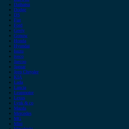
Daihatsu
Dodge
DS
Fiat
Ford
Geely
Gonow
Honda
Hyundai
Isuzu
iveco
Jaecoo
Jaguar
Jeep Chrysler
KIA
Lada
Lancia
Leapmotor
Lexus
Lynk & co
Mazda
Mercedes
MG
Mini
Mitsubishi