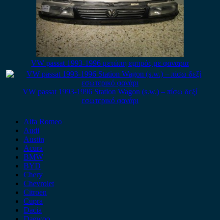
VW passat 1993-1996 μετώπη εμπρός με φαναρια
VW passat 1993-1996 Station Wagon (s.w.) – πίσω δεξί
εσωτερικό φανάρι
Alfa Romeo
Audi
Austin
Acura
BMW
BYD
Chery
Chevrolet
Citroen
Cupra
Dacia
Daewoo