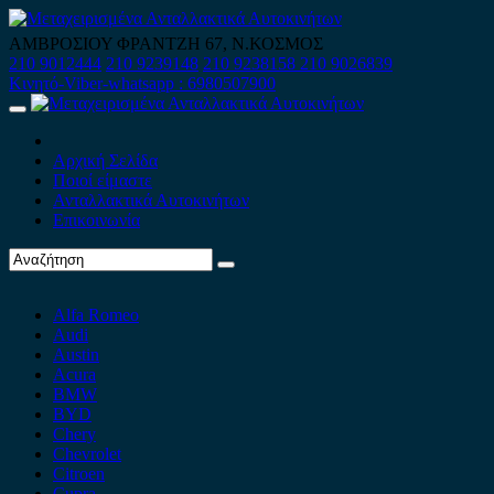
Skip
to
ΑΜΒΡΟΣΙΟΥ ΦΡΑΝΤΖΗ 67, Ν.ΚΟΣΜΟΣ
content
210 9012444
210 9239148
210 9238158
210 9026839
Κινητό-Viber-whatsapp : 6980507900
Primary
Menu
Αρχική Σελίδα
Ποιοί είμαστε
Ανταλλακτικά Αυτοκινήτων
Επικοινωνία
Alfa Romeo
Audi
Austin
Acura
BMW
BYD
Chery
Chevrolet
Citroen
Cupra