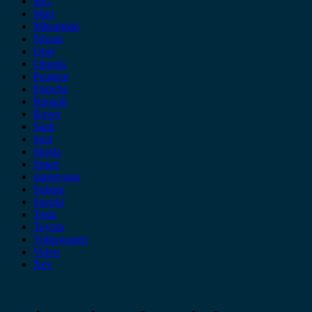
MG
Mini
Mitsubishi
Nissan
Opel
Omoda
Peugeot
Porsche
Renault
Rover
Saab
Seat
Skoda
Smart
ssangyong
Subaru
Suzuki
Tesla
Toyota
Volkswagen
Volvo
Xev