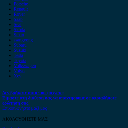
Porsche
Renault
Rover
Saab
Seat
Skoda
Smart
ssangyong
Subaru
Suzuki
Tesla
Toyota
Volkswagen
Volvo
Xev
Δεν βρήκατε αυτό που ψάχνετε;
Είμαστε στη διάθεση σας να απαντήσουμε σε οποιαδήποτε
ερώτηση σας.
Επικοινωνήστε μαζί μας
ΑΚΟΛΟΥΘΗΣΤΕ ΜΑΣ