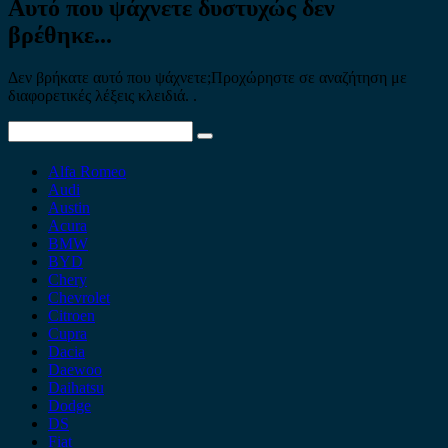
Αυτό που ψάχνετε δυστυχώς δεν
βρέθηκε...
Δεν βρήκατε αυτό που ψάχνετε;Προχώρηστε σε αναζήτηση με
διαφορετικές λέξεις κλειδιά. .
Search
for:
Alfa Romeo
Audi
Austin
Acura
BMW
BYD
Chery
Chevrolet
Citroen
Cupra
Dacia
Daewoo
Daihatsu
Dodge
DS
Fiat