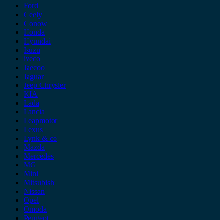
Ford
Geely
Gonow
Honda
Hyundai
Isuzu
iveco
Jaecoo
Jaguar
Jeep Chrysler
KIA
Lada
Lancia
Leapmotor
Lexus
Lynk & co
Mazda
Mercedes
MG
Mini
Mitsubishi
Nissan
Opel
Omoda
Peugeot