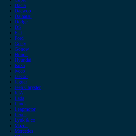
Dacia
Daewoo
Daihatsu
Dodge
DS
Fiat
Ford
Geely
Gonow
Honda
Hyundai
Isuzu
iveco
Jaecoo
Jaguar
Jeep Chrysler
KIA
Lada
Lancia
Leapmotor
Lexus
Lynk & co
Mazda
Mercedes