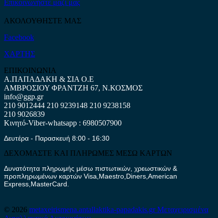
Επικοινωνήστε μαζί μας
ΑΚΟΛΟΥΘΗΣΤΕ ΜΑΣ
Facebook
ΧΑΡΤΗΣ
ΕΠΙΚΟΙΝΩΝΙΑ
Α.ΠΑΠΑΔΑΚΗ & ΣΙΑ Ο.Ε
ΑΜΒΡΟΣΙΟΥ ΦΡΑΝΤΖΗ 67, Ν.ΚΟΣΜΟΣ
info@ggp.gr
210 9012444
210 9239148
210 9238158
210 9026839
Κινητό-Viber-whatsapp : 6980507900
Δευτέρα - Παρασκευή 8:00 - 16:30
ΔΕΧΟΜΑΣΤΕ ΚΑΙ ΠΛΗΡΩΜΕΣ ΜΕΣΩ ΚΑΡΤΩΝ
Δυνατότητα πληρωμής μέσω πιστωτικών, χρεωστικών &
προπληρωμένων καρτών Visa,Maestro,Diners,American
Express,MasterCard.
© 2026
metaxeirismena.antallaktika-papadakis.gr
Μεταχειρισμένα