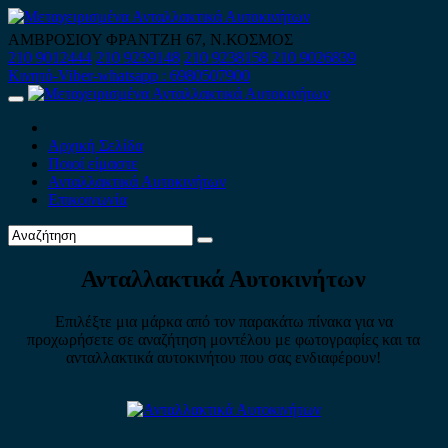
Skip
to
ΑΜΒΡΟΣΙΟΥ ΦΡΑΝΤΖΗ 67, Ν.ΚΟΣΜΟΣ
content
210 9012444
210 9239148
210 9238158
210 9026839
Κινητό-Viber-whatsapp : 6980507900
Primary
Menu
Αρχική Σελίδα
Ποιοί είμαστε
Ανταλλακτικά Αυτοκινήτων
Επικοινωνία
Ανταλλακτικά Αυτοκινήτων
Επιλέξτε μια μάρκα από τον παρακάτω πίνακα για να
προχωρήσετε σε αναζήτηση μοντέλου με φωτογραφίες και τα
ανταλλακτικά αυτοκινήτου που σας ενδιαφέρουν!