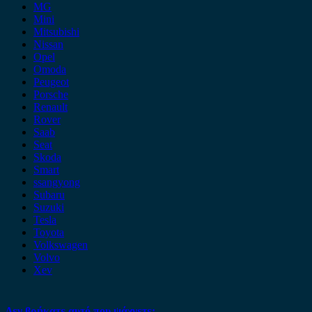
MG
Mini
Mitsubishi
Nissan
Opel
Omoda
Peugeot
Porsche
Renault
Rover
Saab
Seat
Skoda
Smart
ssangyong
Subaru
Suzuki
Tesla
Toyota
Volkswagen
Volvo
Xev
Δεν βρήκατε αυτό που ψάχνετε;