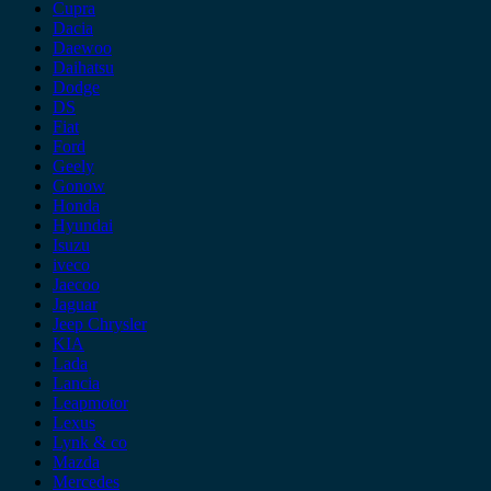
Cupra
Dacia
Daewoo
Daihatsu
Dodge
DS
Fiat
Ford
Geely
Gonow
Honda
Hyundai
Isuzu
iveco
Jaecoo
Jaguar
Jeep Chrysler
KIA
Lada
Lancia
Leapmotor
Lexus
Lynk & co
Mazda
Mercedes