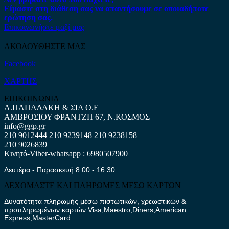
Είμαστε στη διάθεση σας να απαντήσουμε σε οποιαδήποτε
ερώτηση σας.
Επικοινωνήστε μαζί μας
ΑΚΟΛΟΥΘΗΣΤΕ ΜΑΣ
Facebook
ΧΑΡΤΗΣ
ΕΠΙΚΟΙΝΩΝΙΑ
Α.ΠΑΠΑΔΑΚΗ & ΣΙΑ Ο.Ε
ΑΜΒΡΟΣΙΟΥ ΦΡΑΝΤΖΗ 67, Ν.ΚΟΣΜΟΣ
info@ggp.gr
210 9012444
210 9239148
210 9238158
210 9026839
Κινητό-Viber-whatsapp : 6980507900
Δευτέρα - Παρασκευή 8:00 - 16:30
ΔΕΧΟΜΑΣΤΕ ΚΑΙ ΠΛΗΡΩΜΕΣ ΜΕΣΩ ΚΑΡΤΩΝ
Δυνατότητα πληρωμής μέσω πιστωτικών, χρεωστικών &
προπληρωμένων καρτών Visa,Maestro,Diners,American
Express,MasterCard.