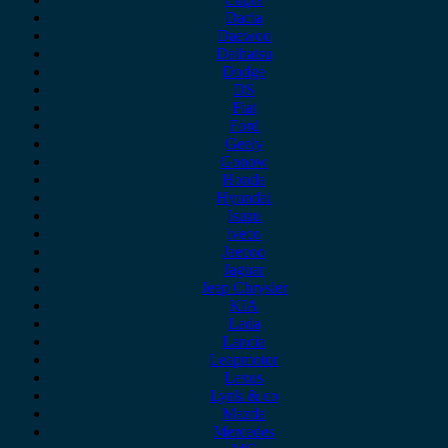
Dacia
Daewoo
Daihatsu
Dodge
DS
Fiat
Ford
Geely
Gonow
Honda
Hyundai
Isuzu
iveco
Jaecoo
Jaguar
Jeep Chrysler
KIA
Lada
Lancia
Leapmotor
Lexus
Lynk & co
Mazda
Mercedes