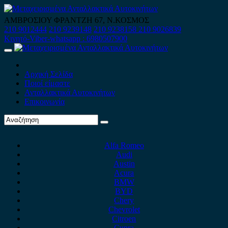
Skip
to
ΑΜΒΡΟΣΙΟΥ ΦΡΑΝΤΖΗ 67, Ν.ΚΟΣΜΟΣ
content
210 9012444
210 9239148
210 9238158
210 9026839
Κινητό-Viber-whatsapp : 6980507900
Primary
Menu
Αρχική Σελίδα
Ποιοί είμαστε
Ανταλλακτικά Αυτοκινήτων
Επικοινωνία
Alfa Romeo
Audi
Austin
Acura
BMW
BYD
Chery
Chevrolet
Citroen
Cupra