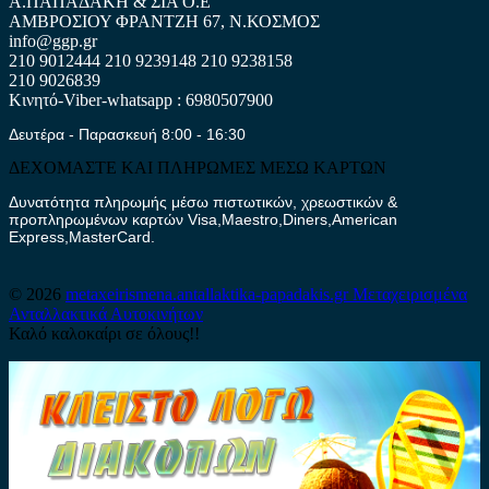
Α.ΠΑΠΑΔΑΚΗ & ΣΙΑ Ο.Ε
ΑΜΒΡΟΣΙΟΥ ΦΡΑΝΤΖΗ 67, Ν.ΚΟΣΜΟΣ
info@ggp.gr
210 9012444
210 9239148
210 9238158
210 9026839
Κινητό-Viber-whatsapp : 6980507900
Δευτέρα - Παρασκευή 8:00 - 16:30
ΔΕΧΟΜΑΣΤΕ ΚΑΙ ΠΛΗΡΩΜΕΣ ΜΕΣΩ ΚΑΡΤΩΝ
Δυνατότητα πληρωμής μέσω πιστωτικών, χρεωστικών &
προπληρωμένων καρτών Visa,Maestro,Diners,American
Express,MasterCard.
© 2026
metaxeirismena.antallaktika-papadakis.gr
Μεταχειρισμένα
Ανταλλακτικά Αυτοκινήτων
Καλό καλοκαίρι σε όλους!!