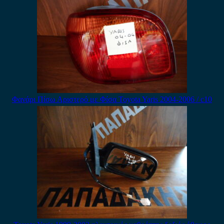
Φανάρι Πίσω Αριστερό με Φίσα Toyota Yaris 2004-2006 / c10