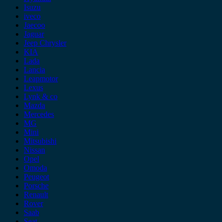
Isuzu
iveco
Jaecoo
Jaguar
Jeep Chrysler
KIA
Lada
Lancia
Leapmotor
Lexus
Lynk & co
Mazda
Mercedes
MG
Mini
Mitsubishi
Nissan
Opel
Omoda
Peugeot
Porsche
Renault
Rover
Saab
Seat