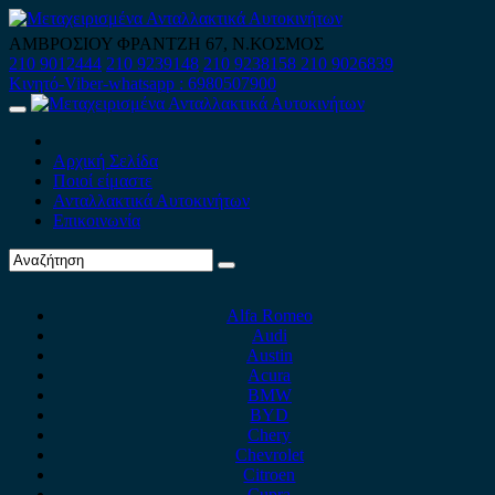
Skip
to
ΑΜΒΡΟΣΙΟΥ ΦΡΑΝΤΖΗ 67, Ν.ΚΟΣΜΟΣ
content
210 9012444
210 9239148
210 9238158
210 9026839
Κινητό-Viber-whatsapp : 6980507900
Primary
Menu
Αρχική Σελίδα
Ποιοί είμαστε
Ανταλλακτικά Αυτοκινήτων
Επικοινωνία
Alfa Romeo
Audi
Austin
Acura
BMW
BYD
Chery
Chevrolet
Citroen
Cupra