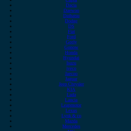
Dacia
Daewoo
Daihatsu
Dodge
DS
Fiat
Ford
Geely
Gonow
Honda
Hyundai
Isuzu
iveco
Jaecoo
Jaguar
Jeep Chrysler
KIA
Lada
Lancia
Leapmotor
Lexus
Lynk & co
Mazda
Mercedes