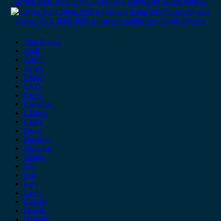
Toyota Yaris 1999-2003 ηλεκτρικός καθρέπτης δεξιός άβαφος
Toyota Yaris 2004-2006 μηχανικός καθρέπτης δεξιός άβαφος
Alfa Romeo
Audi
Austin
Acura
BMW
BYD
Chery
Chevrolet
Citroen
Cupra
Dacia
Daewoo
Daihatsu
Dodge
DS
Fiat
Ford
Geely
Gonow
Honda
Hyundai