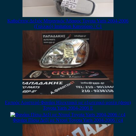
Καθρέπτης Δεξιός Μηχανικός Άβαφος Toyota Yaris 2004-2006
(Γαλλικό) Imitation Καινούριο / C1
Εμπρός Αριστερό Φανάρι Ηλεκτρικό με εξωτερικό μοτέρ (depo)
Toyota Yaris 2004-2006 E
Φανάρι Πίσω Δεξί με Ντουί Toyota Yaris 2004-2006 / c4