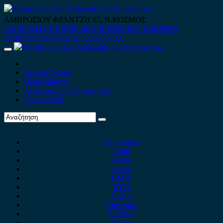
Skip
to
ΑΜΒΡΟΣΙΟΥ ΦΡΑΝΤΖΗ 67, Ν.ΚΟΣΜΟΣ
content
210 9012444
210 9239148
210 9238158
210 9026839
Κινητό-Viber-whatsapp : 6980507900
Primary
Menu
Αρχική Σελίδα
Ποιοί είμαστε
Ανταλλακτικά Αυτοκινήτων
Επικοινωνία
Alfa Romeo
Audi
Austin
Acura
BMW
BYD
Chery
Chevrolet
Citroen
Cupra