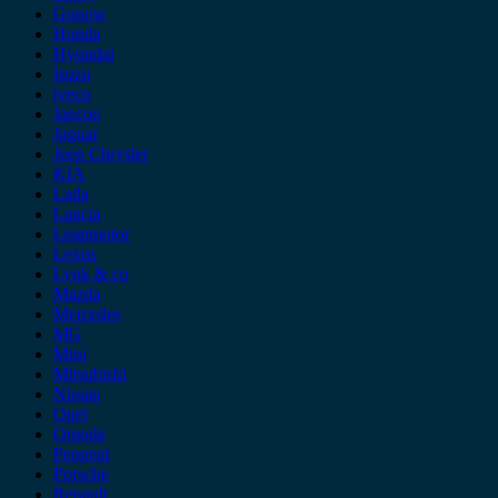
Gonow
Honda
Hyundai
Isuzu
iveco
Jaecoo
Jaguar
Jeep Chrysler
KIA
Lada
Lancia
Leapmotor
Lexus
Lynk & co
Mazda
Mercedes
MG
Mini
Mitsubishi
Nissan
Opel
Omoda
Peugeot
Porsche
Renault