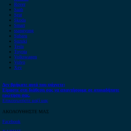
Rover
Saab
Seat
Skoda
Smart
ssangyong
Subaru
Suzuki
Tesla
Toyota
Volkswagen
Volvo
Xev
Δεν βρήκατε αυτό που ψάχνετε;
Είμαστε στη διάθεση σας να απαντήσουμε σε οποιαδήποτε
ερώτηση σας.
Επικοινωνήστε μαζί μας
ΑΚΟΛΟΥΘΗΣΤΕ ΜΑΣ
Facebook