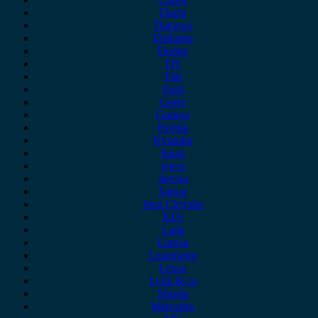
Dacia
Daewoo
Daihatsu
Dodge
DS
Fiat
Ford
Geely
Gonow
Honda
Hyundai
Isuzu
iveco
Jaecoo
Jaguar
Jeep Chrysler
KIA
Lada
Lancia
Leapmotor
Lexus
Lynk & co
Mazda
Mercedes