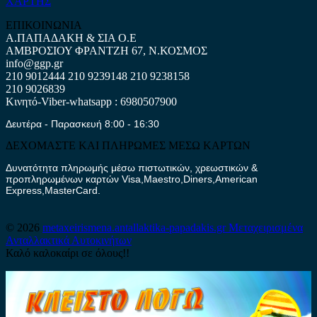
ΧΑΡΤΗΣ
ΕΠΙΚΟΙΝΩΝΙΑ
Α.ΠΑΠΑΔΑΚΗ & ΣΙΑ Ο.Ε
ΑΜΒΡΟΣΙΟΥ ΦΡΑΝΤΖΗ 67, Ν.ΚΟΣΜΟΣ
info@ggp.gr
210 9012444
210 9239148
210 9238158
210 9026839
Κινητό-Viber-whatsapp : 6980507900
Δευτέρα - Παρασκευή 8:00 - 16:30
ΔΕΧΟΜΑΣΤΕ ΚΑΙ ΠΛΗΡΩΜΕΣ ΜΕΣΩ ΚΑΡΤΩΝ
Δυνατότητα πληρωμής μέσω πιστωτικών, χρεωστικών &
προπληρωμένων καρτών Visa,Maestro,Diners,American
Express,MasterCard.
© 2026
metaxeirismena.antallaktika-papadakis.gr
Μεταχειρισμένα
Ανταλλακτικά Αυτοκινήτων
Καλό καλοκαίρι σε όλους!!