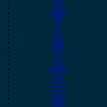
Dacia
Daewoo
Daihatsu
Dodge
DS
Fiat
Ford
Geely
Gonow
Honda
Hyundai
Isuzu
iveco
Jaecoo
Jaguar
Jeep Chrysler
KIA
Lada
Lancia
Leapmotor
Lexus
Lynk & co
Mazda
Mercedes