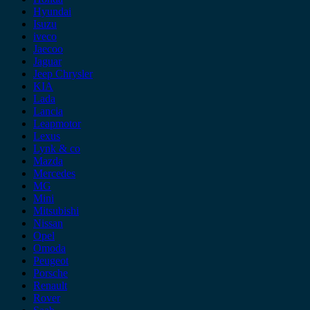
Hyundai
Isuzu
iveco
Jaecoo
Jaguar
Jeep Chrysler
KIA
Lada
Lancia
Leapmotor
Lexus
Lynk & co
Mazda
Mercedes
MG
Mini
Mitsubishi
Nissan
Opel
Omoda
Peugeot
Porsche
Renault
Rover