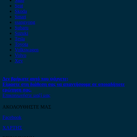
Saab
Seat
Skoda
Smart
ssangyong
Subaru
Suzuki
Tesla
Toyota
Volkswagen
Volvo
Xev
Δεν βρήκατε αυτό που ψάχνετε;
Είμαστε στη διάθεση σας να απαντήσουμε σε οποιαδήποτε
ερώτηση σας.
Επικοινωνήστε μαζί μας
ΑΚΟΛΟΥΘΗΣΤΕ ΜΑΣ
Facebook
ΧΑΡΤΗΣ