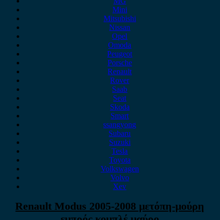
MG
Mini
Mitsubishi
Nissan
Opel
Omoda
Peugeot
Porsche
Renault
Rover
Saab
Seat
Skoda
Smart
ssangyong
Subaru
Suzuki
Tesla
Toyota
Volkswagen
Volvo
Xev
Renault Modus 2005-2008 μετόπη-μούρη
εμπρός κομπλέ μαύρο