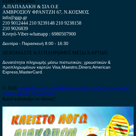
ΕΠΙΚΟΙΝΩΝΙΑ
Α.ΠΑΠΑΔΑΚΗ & ΣΙΑ Ο.Ε
ΑΜΒΡΟΣΙΟΥ ΦΡΑΝΤΖΗ 67, Ν.ΚΟΣΜΟΣ
info@ggp.gr
210 9012444
210 9239148
210 9238158
210 9026839
Κινητό-Viber-whatsapp : 6980507900
Δευτέρα - Παρασκευή 8:00 - 16:30
ΔΕΧΟΜΑΣΤΕ ΚΑΙ ΠΛΗΡΩΜΕΣ ΜΕΣΩ ΚΑΡΤΩΝ
Δυνατότητα πληρωμής μέσω πιστωτικών, χρεωστικών &
προπληρωμένων καρτών Visa,Maestro,Diners,American
Express,MasterCard.
© 2026
metaxeirismena.antallaktika-papadakis.gr
Μεταχειρισμένα
Ανταλλακτικά Αυτοκινήτων
Καλό καλοκαίρι σε όλους!!