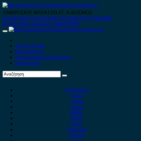
Skip
to
ΑΜΒΡΟΣΙΟΥ ΦΡΑΝΤΖΗ 67, Ν.ΚΟΣΜΟΣ
content
210 9012444
210 9239148
210 9238158
210 9026839
Κινητό-Viber-whatsapp : 6980507900
Primary
Menu
Αρχική Σελίδα
Ποιοί είμαστε
Ανταλλακτικά Αυτοκινήτων
Επικοινωνία
Alfa Romeo
Audi
Austin
Acura
BMW
BYD
Chery
Chevrolet
Citroen
Cupra