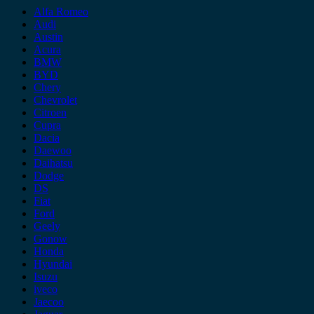
Alfa Romeo
Audi
Austin
Acura
BMW
BYD
Chery
Chevrolet
Citroen
Cupra
Dacia
Daewoo
Daihatsu
Dodge
DS
Fiat
Ford
Geely
Gonow
Honda
Hyundai
Isuzu
iveco
Jaecoo