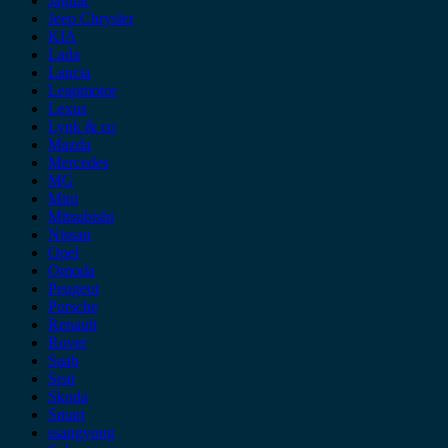
Jaguar
Jeep Chrysler
KIA
Lada
Lancia
Leapmotor
Lexus
Lynk & co
Mazda
Mercedes
MG
Mini
Mitsubishi
Nissan
Opel
Omoda
Peugeot
Porsche
Renault
Rover
Saab
Seat
Skoda
Smart
ssangyong