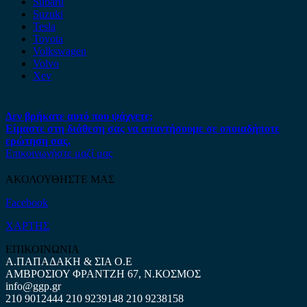
Subaru
Suzuki
Tesla
Toyota
Volkswagen
Volvo
Xev
Δεν βρήκατε αυτό που ψάχνετε;
Είμαστε στη διάθεση σας να απαντήσουμε σε οποιαδήποτε
ερώτηση σας.
Επικοινωνήστε μαζί μας
ΑΚΟΛΟΥΘΗΣΤΕ ΜΑΣ
Facebook
ΧΑΡΤΗΣ
ΕΠΙΚΟΙΝΩΝΙΑ
Α.ΠΑΠΑΔΑΚΗ & ΣΙΑ Ο.Ε
ΑΜΒΡΟΣΙΟΥ ΦΡΑΝΤΖΗ 67, Ν.ΚΟΣΜΟΣ
info@ggp.gr
210 9012444
210 9239148
210 9238158