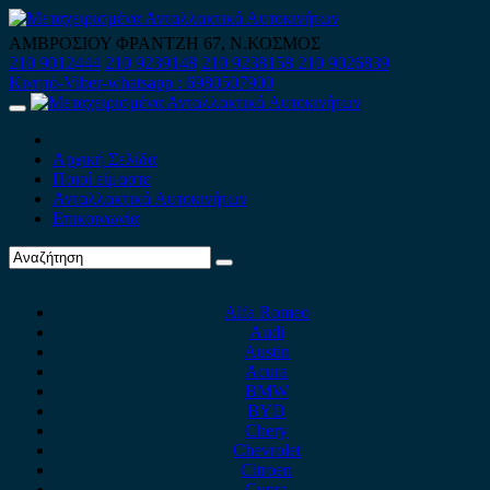
Skip
to
ΑΜΒΡΟΣΙΟΥ ΦΡΑΝΤΖΗ 67, Ν.ΚΟΣΜΟΣ
content
210 9012444
210 9239148
210 9238158
210 9026839
Κινητό-Viber-whatsapp : 6980507900
Primary
Menu
Αρχική Σελίδα
Ποιοί είμαστε
Ανταλλακτικά Αυτοκινήτων
Επικοινωνία
Alfa Romeo
Audi
Austin
Acura
BMW
BYD
Chery
Chevrolet
Citroen
Cupra