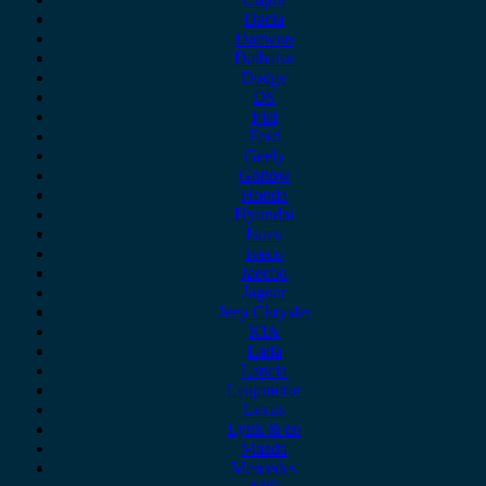
Dacia
Daewoo
Daihatsu
Dodge
DS
Fiat
Ford
Geely
Gonow
Honda
Hyundai
Isuzu
iveco
Jaecoo
Jaguar
Jeep Chrysler
KIA
Lada
Lancia
Leapmotor
Lexus
Lynk & co
Mazda
Mercedes