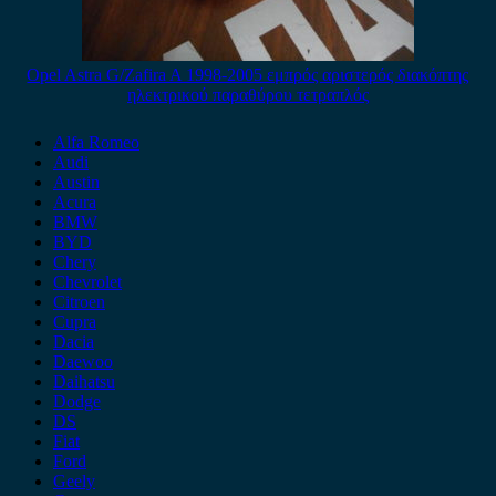
Opel Astra G/Zafira A 1998-2005 εμπρός αριστερός διακόπτης
ηλεκτρικού παραθύρου τετραπλός
Alfa Romeo
Audi
Austin
Acura
BMW
BYD
Chery
Chevrolet
Citroen
Cupra
Dacia
Daewoo
Daihatsu
Dodge
DS
Fiat
Ford
Geely