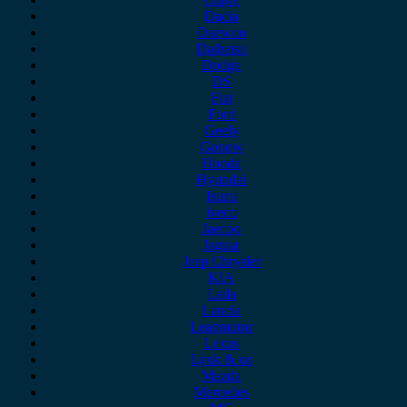
Dacia
Daewoo
Daihatsu
Dodge
DS
Fiat
Ford
Geely
Gonow
Honda
Hyundai
Isuzu
iveco
Jaecoo
Jaguar
Jeep Chrysler
KIA
Lada
Lancia
Leapmotor
Lexus
Lynk & co
Mazda
Mercedes