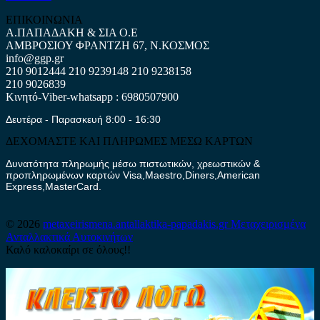
ΕΠΙΚΟΙΝΩΝΙΑ
Α.ΠΑΠΑΔΑΚΗ & ΣΙΑ Ο.Ε
ΑΜΒΡΟΣΙΟΥ ΦΡΑΝΤΖΗ 67, Ν.ΚΟΣΜΟΣ
info@ggp.gr
210 9012444
210 9239148
210 9238158
210 9026839
Κινητό-Viber-whatsapp : 6980507900
Δευτέρα - Παρασκευή 8:00 - 16:30
ΔΕΧΟΜΑΣΤΕ ΚΑΙ ΠΛΗΡΩΜΕΣ ΜΕΣΩ ΚΑΡΤΩΝ
Δυνατότητα πληρωμής μέσω πιστωτικών, χρεωστικών &
προπληρωμένων καρτών Visa,Maestro,Diners,American
Express,MasterCard.
© 2026
metaxeirismena.antallaktika-papadakis.gr
Μεταχειρισμένα
Ανταλλακτικά Αυτοκινήτων
Καλό καλοκαίρι σε όλους!!