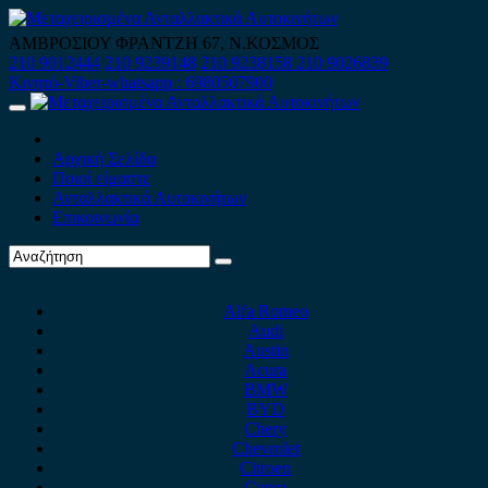
Skip
to
ΑΜΒΡΟΣΙΟΥ ΦΡΑΝΤΖΗ 67, Ν.ΚΟΣΜΟΣ
content
210 9012444
210 9239148
210 9238158
210 9026839
Κινητό-Viber-whatsapp : 6980507900
Primary
Menu
Αρχική Σελίδα
Ποιοί είμαστε
Ανταλλακτικά Αυτοκινήτων
Επικοινωνία
Alfa Romeo
Audi
Austin
Acura
BMW
BYD
Chery
Chevrolet
Citroen
Cupra