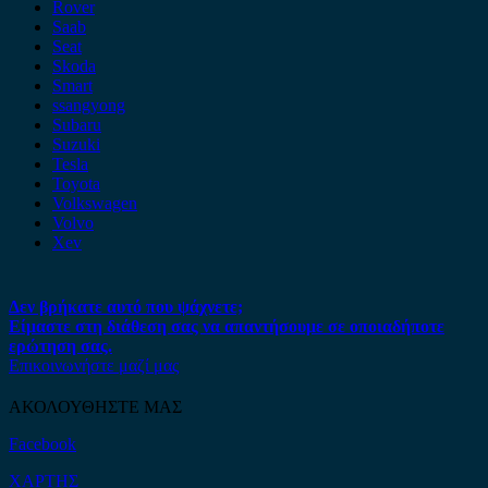
Rover
Saab
Seat
Skoda
Smart
ssangyong
Subaru
Suzuki
Tesla
Toyota
Volkswagen
Volvo
Xev
Δεν βρήκατε αυτό που ψάχνετε;
Είμαστε στη διάθεση σας να απαντήσουμε σε οποιαδήποτε
ερώτηση σας.
Επικοινωνήστε μαζί μας
ΑΚΟΛΟΥΘΗΣΤΕ ΜΑΣ
Facebook
ΧΑΡΤΗΣ