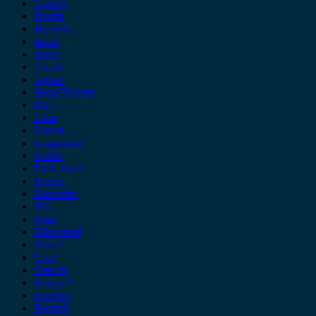
Gonow
Honda
Hyundai
Isuzu
iveco
Jaecoo
Jaguar
Jeep Chrysler
KIA
Lada
Lancia
Leapmotor
Lexus
Lynk & co
Mazda
Mercedes
MG
Mini
Mitsubishi
Nissan
Opel
Omoda
Peugeot
Porsche
Renault