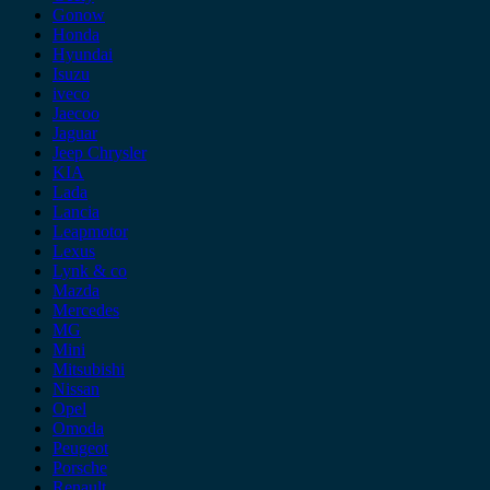
Gonow
Honda
Hyundai
Isuzu
iveco
Jaecoo
Jaguar
Jeep Chrysler
KIA
Lada
Lancia
Leapmotor
Lexus
Lynk & co
Mazda
Mercedes
MG
Mini
Mitsubishi
Nissan
Opel
Omoda
Peugeot
Porsche
Renault