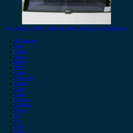
Opel frontera A 1991-1998 πίσω τζάμι πόρτας 5ης (τζαμόπορτας)
Alfa Romeo
Audi
Austin
Acura
BMW
BYD
Chery
Chevrolet
Citroen
Cupra
Dacia
Daewoo
Daihatsu
Dodge
DS
Fiat
Ford
Geely