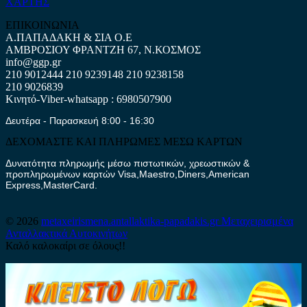
ΧΑΡΤΗΣ
ΕΠΙΚΟΙΝΩΝΙΑ
Α.ΠΑΠΑΔΑΚΗ & ΣΙΑ Ο.Ε
ΑΜΒΡΟΣΙΟΥ ΦΡΑΝΤΖΗ 67, Ν.ΚΟΣΜΟΣ
info@ggp.gr
210 9012444
210 9239148
210 9238158
210 9026839
Κινητό-Viber-whatsapp : 6980507900
Δευτέρα - Παρασκευή 8:00 - 16:30
ΔΕΧΟΜΑΣΤΕ ΚΑΙ ΠΛΗΡΩΜΕΣ ΜΕΣΩ ΚΑΡΤΩΝ
Δυνατότητα πληρωμής μέσω πιστωτικών, χρεωστικών &
προπληρωμένων καρτών Visa,Maestro,Diners,American
Express,MasterCard.
© 2026
metaxeirismena.antallaktika-papadakis.gr
Μεταχειρισμένα
Ανταλλακτικά Αυτοκινήτων
Καλό καλοκαίρι σε όλους!!