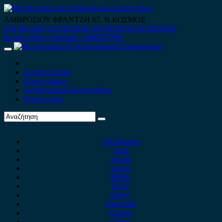
Skip
to
ΑΜΒΡΟΣΙΟΥ ΦΡΑΝΤΖΗ 67, Ν.ΚΟΣΜΟΣ
content
210 9012444
210 9239148
210 9238158
210 9026839
Κινητό-Viber-whatsapp : 6980507900
Primary
Menu
Αρχική Σελίδα
Ποιοί είμαστε
Ανταλλακτικά Αυτοκινήτων
Επικοινωνία
Alfa Romeo
Audi
Austin
Acura
BMW
BYD
Chery
Chevrolet
Citroen
Cupra