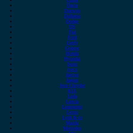
Dacia
Daewoo
Daihatsu
Dodge
DS
Fiat
Ford
Geely
Gonow
Honda
Hyundai
Isuzu
iveco
Jaecoo
Jaguar
Jeep Chrysler
KIA
Lada
Lancia
Leapmotor
Lexus
Lynk & co
Mazda
Mercedes