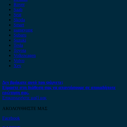
Rover
Saab
Seat
Skoda
Smart
ssangyong
Subaru
Suzuki
Tesla
Toyota
Volkswagen
Volvo
Xev
Δεν βρήκατε αυτό που ψάχνετε;
Είμαστε στη διάθεση σας να απαντήσουμε σε οποιαδήποτε
ερώτηση σας.
Επικοινωνήστε μαζί μας
ΑΚΟΛΟΥΘΗΣΤΕ ΜΑΣ
Facebook