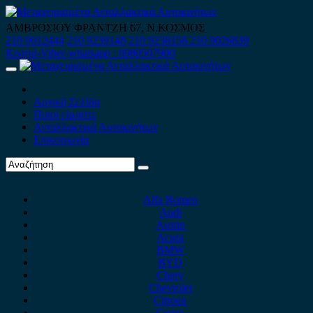
Skip
to
ΑΜΒΡΟΣΙΟΥ ΦΡΑΝΤΖΗ 67, Ν.ΚΟΣΜΟΣ
content
210 9012444
210 9239148
210 9238158
210 9026839
Κινητό-Viber-whatsapp : 6980507900
Primary
Menu
Αρχική Σελίδα
Ποιοί είμαστε
Ανταλλακτικά Αυτοκινήτων
Επικοινωνία
Alfa Romeo
Audi
Austin
Acura
BMW
BYD
Chery
Chevrolet
Citroen
Cupra