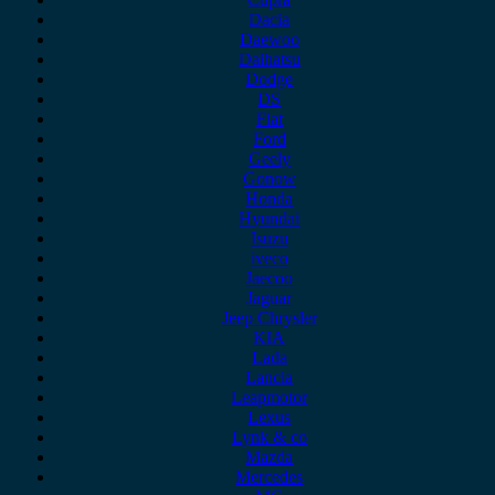
Dacia
Daewoo
Daihatsu
Dodge
DS
Fiat
Ford
Geely
Gonow
Honda
Hyundai
Isuzu
iveco
Jaecoo
Jaguar
Jeep Chrysler
KIA
Lada
Lancia
Leapmotor
Lexus
Lynk & co
Mazda
Mercedes