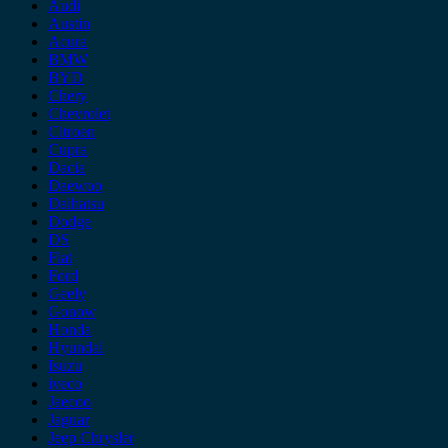
Audi
Austin
Acura
BMW
BYD
Chery
Chevrolet
Citroen
Cupra
Dacia
Daewoo
Daihatsu
Dodge
DS
Fiat
Ford
Geely
Gonow
Honda
Hyundai
Isuzu
iveco
Jaecoo
Jaguar
Jeep Chrysler