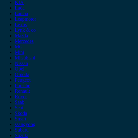
KIA
Lada
Lancia
Leapmotor
Lexus
Lynk & co
Mazda
Mercedes
MG
Mini
Mitsubishi
Nissan
Opel
Omoda
Peugeot
Porsche
Renault
Rover
Saab
Seat
Skoda
Smart
ssangyong
Subaru
Suzuki