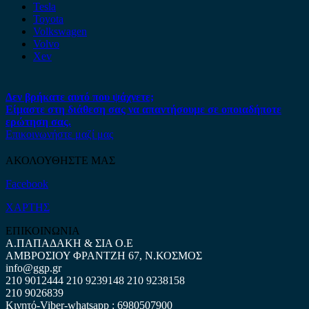
Tesla
Toyota
Volkswagen
Volvo
Xev
Δεν βρήκατε αυτό που ψάχνετε;
Είμαστε στη διάθεση σας να απαντήσουμε σε οποιαδήποτε
ερώτηση σας.
Επικοινωνήστε μαζί μας
ΑΚΟΛΟΥΘΗΣΤΕ ΜΑΣ
Facebook
ΧΑΡΤΗΣ
ΕΠΙΚΟΙΝΩΝΙΑ
Α.ΠΑΠΑΔΑΚΗ & ΣΙΑ Ο.Ε
ΑΜΒΡΟΣΙΟΥ ΦΡΑΝΤΖΗ 67, Ν.ΚΟΣΜΟΣ
info@ggp.gr
210 9012444
210 9239148
210 9238158
210 9026839
Κινητό-Viber-whatsapp : 6980507900