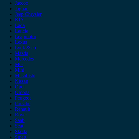
Jaecoo
Jaguar
Jeep Chrysler
KIA
Lada
Lancia
Leapmotor
Lexus
Lynk & co
Mazda
Mercedes
MG
Mini
Mitsubishi
Nissan
Opel
Omoda
Peugeot
Porsche
Renault
Rover
Saab
Seat
Skoda
Smart