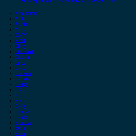
Καπό Κρεμ Mini Cooper S (R56) 2006-2014 / Θ
Alfa Romeo
Audi
Austin
Acura
BMW
BYD
Chery
Chevrolet
Citroen
Cupra
Dacia
Daewoo
Daihatsu
Dodge
DS
Fiat
Ford
Geely
Gonow
Honda
Hyundai
Isuzu
iveco