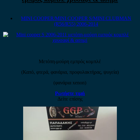
MINI COOPER/MINI COOPER S/MINI CLUBMAN
(R56/R55) 2006-2014
Μετόπη-μούρη εμπρός κομπλέ
(Καπό, φτερά, φανάρια, προφυλακτήρας, ψυγεία)
(φανάρια xenon)
Ρωτήστε τιμή
Δείτε επίσης