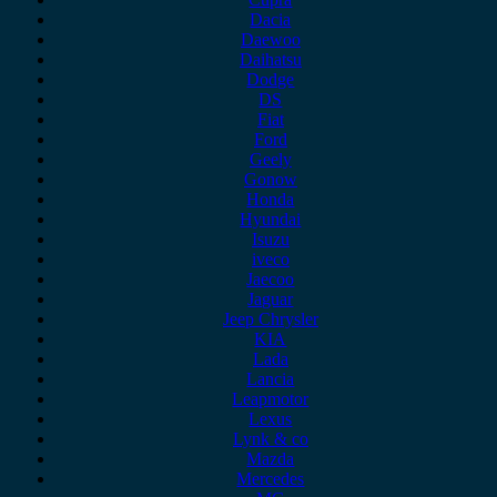
Dacia
Daewoo
Daihatsu
Dodge
DS
Fiat
Ford
Geely
Gonow
Honda
Hyundai
Isuzu
iveco
Jaecoo
Jaguar
Jeep Chrysler
KIA
Lada
Lancia
Leapmotor
Lexus
Lynk & co
Mazda
Mercedes