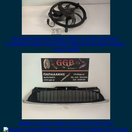
Βεντιλατέρ Ψυγείου Νερού (2PIN) με Μοτέρ (Κωδικός:
0130303019) Mini Cooper (R56) 2006-2014 (Κωδικός πλαίσιο:
17422754854)
Μάσκα με Χρώμιο Mini Cooper (R56) 2011-2014