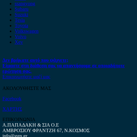
ssangyong
Subaru
Suzuki
Tesla
Toyota
Volkswagen
Volvo
Xev
Δεν βρήκατε αυτό που ψάχνετε;
Είμαστε στη διάθεση σας να απαντήσουμε σε οποιαδήποτε
ερώτηση σας.
Επικοινωνήστε μαζί μας
ΑΚΟΛΟΥΘΗΣΤΕ ΜΑΣ
Facebook
ΧΑΡΤΗΣ
ΕΠΙΚΟΙΝΩΝΙΑ
Α.ΠΑΠΑΔΑΚΗ & ΣΙΑ Ο.Ε
ΑΜΒΡΟΣΙΟΥ ΦΡΑΝΤΖΗ 67, Ν.ΚΟΣΜΟΣ
info@ggp.gr