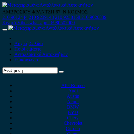
Skip
to
ΑΜΒΡΟΣΙΟΥ ΦΡΑΝΤΖΗ 67, Ν.ΚΟΣΜΟΣ
content
210 9012444
210 9239148
210 9238158
210 9026839
Κινητό-Viber-whatsapp : 6980507900
Primary
Menu
Αρχική Σελίδα
Ποιοί είμαστε
Ανταλλακτικά Αυτοκινήτων
Επικοινωνία
Alfa Romeo
Audi
Austin
Acura
BMW
BYD
Chery
Chevrolet
Citroen
Cupra