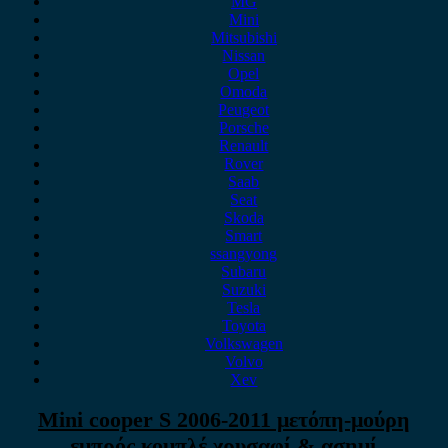
MG
Mini
Mitsubishi
Nissan
Opel
Omoda
Peugeot
Porsche
Renault
Rover
Saab
Seat
Skoda
Smart
ssangyong
Subaru
Suzuki
Tesla
Toyota
Volkswagen
Volvo
Xev
Mini cooper S 2006-2011 μετόπη-μούρη
εμπρός κομπλέ χρυσαφί & ασημί