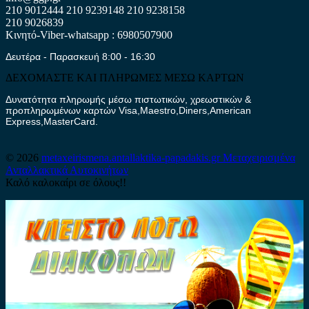
210 9012444
210 9239148
210 9238158
210 9026839
Κινητό-Viber-whatsapp : 6980507900
Δευτέρα - Παρασκευή 8:00 - 16:30
ΔΕΧΟΜΑΣΤΕ ΚΑΙ ΠΛΗΡΩΜΕΣ ΜΕΣΩ ΚΑΡΤΩΝ
Δυνατότητα πληρωμής μέσω πιστωτικών, χρεωστικών &
προπληρωμένων καρτών Visa,Maestro,Diners,American
Express,MasterCard.
© 2026
metaxeirismena.antallaktika-papadakis.gr
Μεταχειρισμένα
Ανταλλακτικά Αυτοκινήτων
Καλό καλοκαίρι σε όλους!!