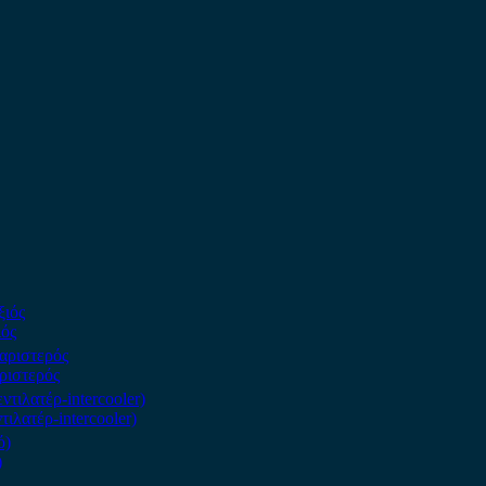
ιός
ριστερός
ιλατέρ-intercooler)
)