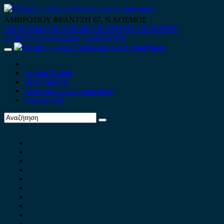
Skip
to
ΑΜΒΡΟΣΙΟΥ ΦΡΑΝΤΖΗ 67, Ν.ΚΟΣΜΟΣ
content
210 9012444
210 9239148
210 9238158
210 9026839
Κινητό-Viber-whatsapp : 6980507900
Primary
Menu
Αρχική Σελίδα
Ποιοί είμαστε
Ανταλλακτικά Αυτοκινήτων
Επικοινωνία