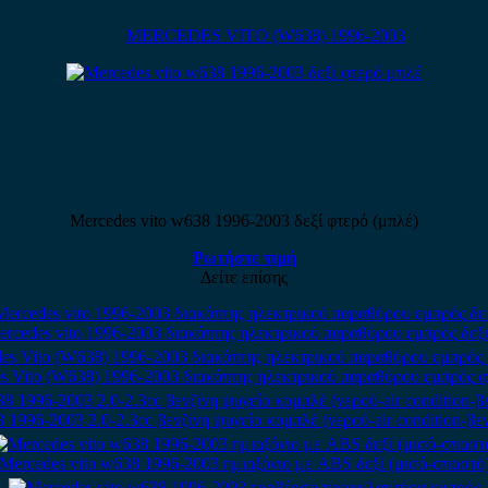
MERCEDES VITO (W638) 1996-2003
Mercedes vito w638 1996-2003 δεξί φτερό (μπλέ)
Ρωτήστε τιμή
Δείτε επίσης
rcedes vito 1996-2003 διακόπτης ηλεκτρικού παραθύρου εμπρός δεξ
s Vito (W638) 1996-2003 διακόπτης ηλεκτρικού παραθύρου εμπρός α
 1996-2003 2.0-2.3cc βενζίνη ψυγείο κομπλέ (νερού-air condition-βεντ
Mercedes vito w638 1996-2003 ημιαξόνιο με ABS δεξί (μισό-σπαστό