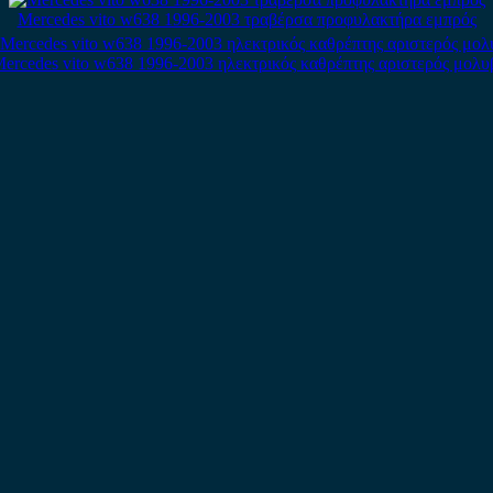
Mercedes vito w638 1996-2003 τραβέρσα προφυλακτήρα εμπρός
ercedes vito w638 1996-2003 ηλεκτρικός καθρέπτης αριστερός μολυ