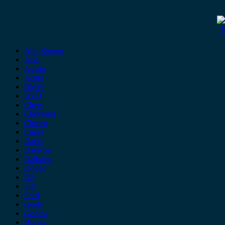
M
Alfa Romeo
Audi
Austin
Acura
BMW
BYD
Chery
Chevrolet
Citroen
Cupra
Dacia
Daewoo
Daihatsu
Dodge
DS
Fiat
Ford
Geely
Gonow
Honda