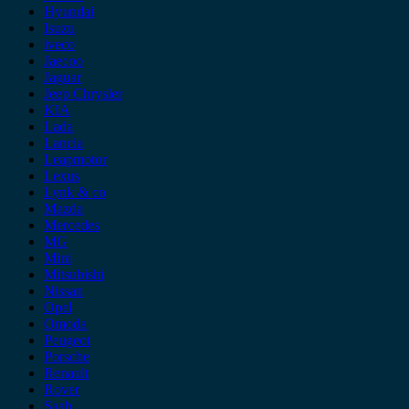
Hyundai
Isuzu
iveco
Jaecoo
Jaguar
Jeep Chrysler
KIA
Lada
Lancia
Leapmotor
Lexus
Lynk & co
Mazda
Mercedes
MG
Mini
Mitsubishi
Nissan
Opel
Omoda
Peugeot
Porsche
Renault
Rover
Saab