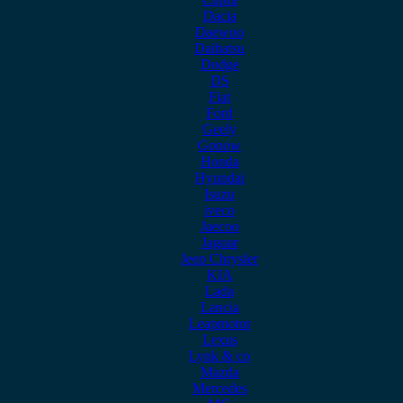
Dacia
Daewoo
Daihatsu
Dodge
DS
Fiat
Ford
Geely
Gonow
Honda
Hyundai
Isuzu
iveco
Jaecoo
Jaguar
Jeep Chrysler
KIA
Lada
Lancia
Leapmotor
Lexus
Lynk & co
Mazda
Mercedes