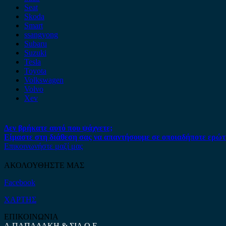
Seat
Skoda
Smart
ssangyong
Subaru
Suzuki
Tesla
Toyota
Volkswagen
Volvo
Xev
Δεν βρήκατε αυτό που ψάχνετε;
Είμαστε στη διάθεση σας να απαντήσουμε σε οποιαδήποτε ερώτ
Επικοινωνήστε μαζί μας
ΑΚΟΛΟΥΘΗΣΤΕ ΜΑΣ
Facebook
ΧΑΡΤΗΣ
ΕΠΙΚΟΙΝΩΝΙΑ
Α.ΠΑΠΑΔΑΚΗ & ΣΙΑ Ο.Ε