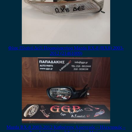
Φλας Πλαϊνό Δεξί Προφυλακτήρα Mazda RX-8 (RX8) 2003-
2012 (21461009)
Mazda RX-8 2003-2012 Καθρέπτης Αριστερός – Ηλεκτρικός –