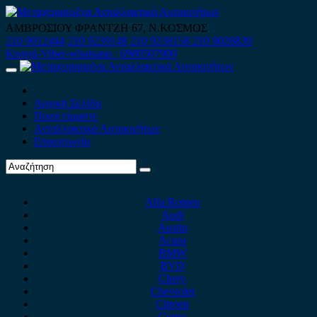
Skip
to
ΑΜΒΡΟΣΙΟΥ ΦΡΑΝΤΖΗ 67, Ν.ΚΟΣΜΟΣ
content
210 9012444
210 9239148
210 9238158
210 9026839
Κινητό-Viber-whatsapp : 6980507900
Primary
Menu
Αρχική Σελίδα
Ποιοί είμαστε
Ανταλλακτικά Αυτοκινήτων
Επικοινωνία
Alfa Romeo
Audi
Austin
Acura
BMW
BYD
Chery
Chevrolet
Citroen
Cupra