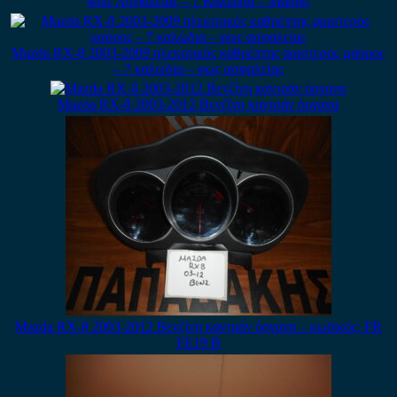
Φως Ασφαλείας – 7 Καλώδια – Μαύρο
Mazda RX-8 2003-2009 ηλεκτρικός καθρέπτης αριστερός μαύρος
– 7 καλώδια – φως ασφαλείας
Mazda RX-8 2003-2012 Βενζίνη καντράν όργανα
Mazda RX-8 2003-2012 Βενζίνη καντράν όργανα – κωδικός: FR
FE19 B