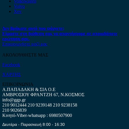
Volkswagen
Volvo
Xev
Δεν βρήκατε αυτό που ψάχνετε;
Είμαστε στη διάθεση σας να απαντήσουμε σε οποιαδήποτε
ερώτηση σας.
Επικοινωνήστε μαζί μας
ΑΚΟΛΟΥΘΗΣΤΕ ΜΑΣ
Facebook
ΧΑΡΤΗΣ
ΕΠΙΚΟΙΝΩΝΙΑ
Α.ΠΑΠΑΔΑΚΗ & ΣΙΑ Ο.Ε
ΑΜΒΡΟΣΙΟΥ ΦΡΑΝΤΖΗ 67, Ν.ΚΟΣΜΟΣ
info@ggp.gr
210 9012444
210 9239148
210 9238158
210 9026839
Κινητό-Viber-whatsapp : 6980507900
Δευτέρα - Παρασκευή 8:00 - 16:30