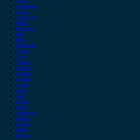
Lancia
Leapmotor
Lexus
Lynk & co
Mazda
Mercedes
MG
Mini
Mitsubishi
Nissan
Opel
Omoda
Peugeot
Porsche
Renault
Rover
Saab
Seat
Skoda
Smart
ssangyong
Subaru
Suzuki
Tesla
Toyota