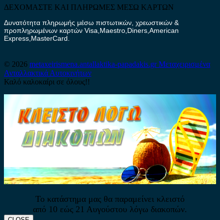
ΔΕΧΟΜΑΣΤΕ ΚΑΙ ΠΛΗΡΩΜΕΣ ΜΕΣΩ ΚΑΡΤΩΝ
Δυνατότητα πληρωμής μέσω πιστωτικών, χρεωστικών &
προπληρωμένων καρτών Visa,Maestro,Diners,American
Express,MasterCard.
© 2026
metaxeirismena.antallaktika-papadakis.gr
Μεταχειρισμένα
Ανταλλακτικά Αυτοκινήτων
Καλό καλοκαίρι σε όλους!!
Το κατάστημα μας θα παραμείνει κλειστό
από 10 εώς 21 Αυγούστου λόγω διακοπών.
CLOSE