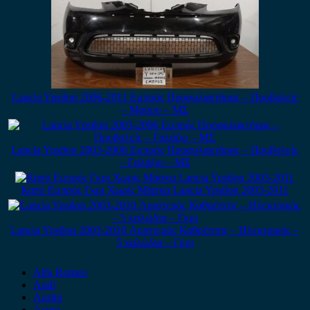
Lancia Ypsilon 2006-2011 Εμπρός Προφυλακτήρας – Προβολείς
– Μαύρο – ΜΣ
Lancia Ypsilon 2003-2006 Εμπρός Προφυλακτήρας – Προβολείς
– Γαλάζιο – ΜΣ
Καπό Εμπρός Γκρι Χωρίς Μάσκα Lancia Ypsilon 2003-2011
Lancia Ypsilon 2003-2010 Αριστερός Καθρέπτης – Ηλεκτρικός –
5 καλώδια – Γκρι
Alfa Romeo
Audi
Austin
Acura