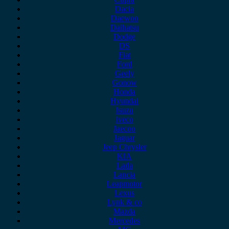
Dacia
Daewoo
Daihatsu
Dodge
DS
Fiat
Ford
Geely
Gonow
Honda
Hyundai
Isuzu
iveco
Jaecoo
Jaguar
Jeep Chrysler
KIA
Lada
Lancia
Leapmotor
Lexus
Lynk & co
Mazda
Mercedes