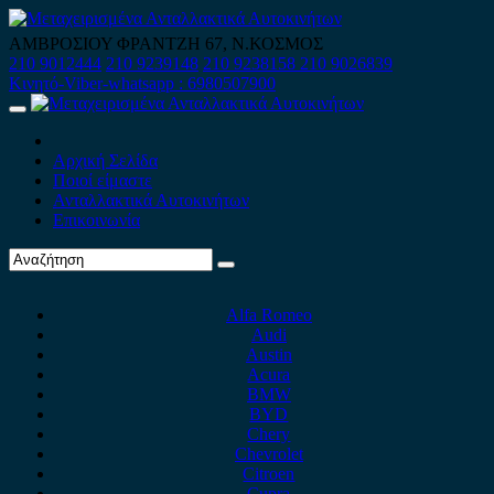
Skip
to
ΑΜΒΡΟΣΙΟΥ ΦΡΑΝΤΖΗ 67, Ν.ΚΟΣΜΟΣ
content
210 9012444
210 9239148
210 9238158
210 9026839
Κινητό-Viber-whatsapp : 6980507900
Primary
Menu
Αρχική Σελίδα
Ποιοί είμαστε
Ανταλλακτικά Αυτοκινήτων
Επικοινωνία
Alfa Romeo
Audi
Austin
Acura
BMW
BYD
Chery
Chevrolet
Citroen
Cupra