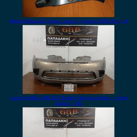
Φανάρι Πίσω Δεξί Άσπρο Lancia Y (ypsilon) 2006-2011 / c4
Lancia Ypsilon 2006-2011 Εμπρός Προφυλακτήρας – Ασημί
Σκούρο – ΜΣ