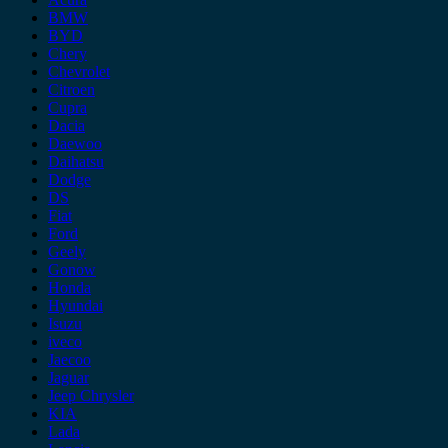
BMW
BYD
Chery
Chevrolet
Citroen
Cupra
Dacia
Daewoo
Daihatsu
Dodge
DS
Fiat
Ford
Geely
Gonow
Honda
Hyundai
Isuzu
iveco
Jaecoo
Jaguar
Jeep Chrysler
KIA
Lada