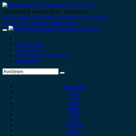
Skip
to
ΑΜΒΡΟΣΙΟΥ ΦΡΑΝΤΖΗ 67, Ν.ΚΟΣΜΟΣ
content
210 9012444
210 9239148
210 9238158
210 9026839
Κινητό-Viber-whatsapp : 6980507900
Primary
Menu
Αρχική Σελίδα
Ποιοί είμαστε
Ανταλλακτικά Αυτοκινήτων
Επικοινωνία
Alfa Romeo
Audi
Austin
Acura
BMW
BYD
Chery
Chevrolet
Citroen
Cupra