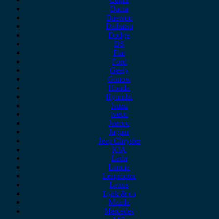
Dacia
Daewoo
Daihatsu
Dodge
DS
Fiat
Ford
Geely
Gonow
Honda
Hyundai
Isuzu
iveco
Jaecoo
Jaguar
Jeep Chrysler
KIA
Lada
Lancia
Leapmotor
Lexus
Lynk & co
Mazda
Mercedes