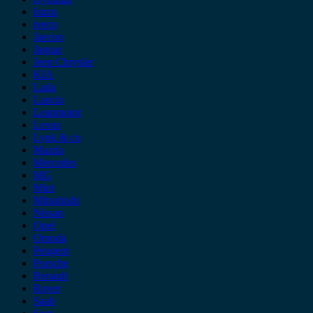
Isuzu
iveco
Jaecoo
Jaguar
Jeep Chrysler
KIA
Lada
Lancia
Leapmotor
Lexus
Lynk & co
Mazda
Mercedes
MG
Mini
Mitsubishi
Nissan
Opel
Omoda
Peugeot
Porsche
Renault
Rover
Saab