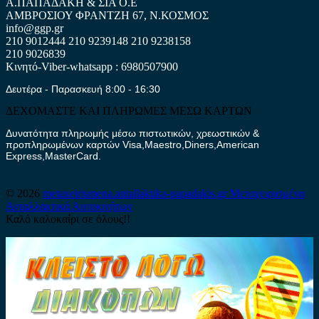
Α.ΠΑΠΑΔΑΚΗ & ΣΙΑ Ο.Ε
ΑΜΒΡΟΣΙΟΥ ΦΡΑΝΤΖΗ 67, Ν.ΚΟΣΜΟΣ
info@ggp.gr
210 9012444
210 9239148
210 9238158
210 9026839
Κινητό-Viber-whatsapp : 6980507900
Δευτέρα - Παρασκευή 8:00 - 16:30
ΔΕΧΟΜΑΣΤΕ ΚΑΙ ΠΛΗΡΩΜΕΣ ΜΕΣΩ ΚΑΡΤΩΝ
Δυνατότητα πληρωμής μέσω πιστωτικών, χρεωστικών &
προπληρωμένων καρτών Visa,Maestro,Diners,American
Express,MasterCard.
© 2026
metaxeirismena.antallaktika-papadakis.gr
Μεταχειρισμένα
Ανταλλακτικά Αυτοκινήτων
Καλό καλοκαίρι σε όλους!!