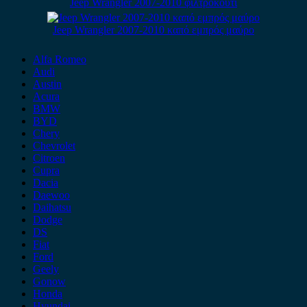
Jeep Wrangler 2007-2010 φιλτροκουτί
Jeep Wrangler 2007-2010 καπό εμπρός μαύρο
Alfa Romeo
Audi
Austin
Acura
BMW
BYD
Chery
Chevrolet
Citroen
Cupra
Dacia
Daewoo
Daihatsu
Dodge
DS
Fiat
Ford
Geely
Gonow
Honda
Hyundai