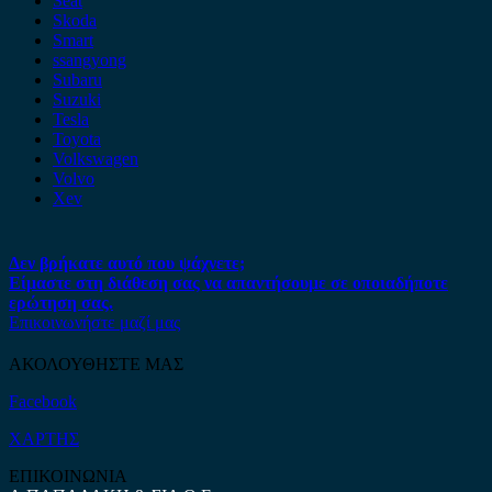
Seat
Skoda
Smart
ssangyong
Subaru
Suzuki
Tesla
Toyota
Volkswagen
Volvo
Xev
Δεν βρήκατε αυτό που ψάχνετε;
Είμαστε στη διάθεση σας να απαντήσουμε σε οποιαδήποτε
ερώτηση σας.
Επικοινωνήστε μαζί μας
ΑΚΟΛΟΥΘΗΣΤΕ ΜΑΣ
Facebook
ΧΑΡΤΗΣ
ΕΠΙΚΟΙΝΩΝΙΑ