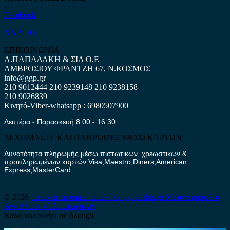
Facebook
ΧΑΡΤΗΣ
ΕΠΙΚΟΙΝΩΝΙΑ
Α.ΠΑΠΑΔΑΚΗ & ΣΙΑ Ο.Ε
ΑΜΒΡΟΣΙΟΥ ΦΡΑΝΤΖΗ 67, Ν.ΚΟΣΜΟΣ
info@ggp.gr
210 9012444
210 9239148
210 9238158
210 9026839
Κινητό-Viber-whatsapp : 6980507900
Δευτέρα - Παρασκευή 8:00 - 16:30
ΔΕΧΟΜΑΣΤΕ ΚΑΙ ΠΛΗΡΩΜΕΣ ΜΕΣΩ ΚΑΡΤΩΝ
Δυνατότητα πληρωμής μέσω πιστωτικών, χρεωστικών &
προπληρωμένων καρτών Visa,Maestro,Diners,American
Express,MasterCard.
© 2026
metaxeirismena.antallaktika-papadakis.gr
Μεταχειρισμένα
Ανταλλακτικά Αυτοκινήτων
Καλό καλοκαίρι σε όλους!!