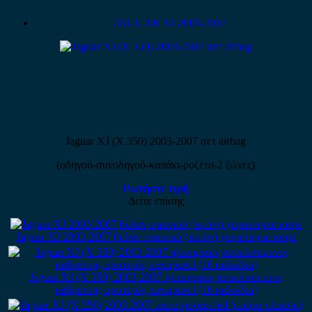
JAGUAR XJ 2003-2007
Jaguar XJ (X 350) 2003-2007 σετ airbag
(οδηγού-συνοδηγού-καπάκι-ροζέτα-2 ζώνες)
Ρωτήστε τιμή
Δείτε επίσης
Jaguar XJ 2003-2007 βολάν τιμονιού (τιμόνι) χειριστήριο καφέ
Jaguar XJ (X 350) 2003-2007 ηλεκτρικός ανακλινόμενος
καθρέπτης αρστερός κυπαρισσί (16 καλώδια)