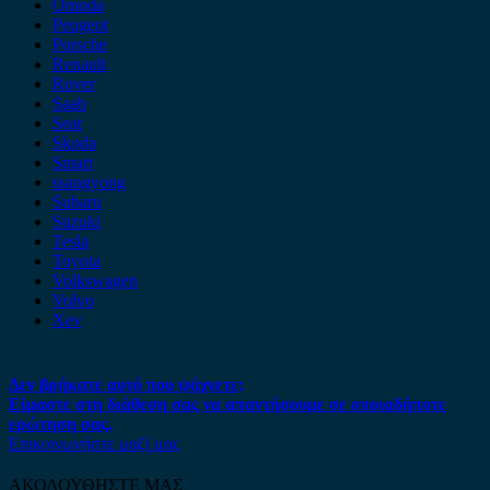
Omoda
Peugeot
Porsche
Renault
Rover
Saab
Seat
Skoda
Smart
ssangyong
Subaru
Suzuki
Tesla
Toyota
Volkswagen
Volvo
Xev
Δεν βρήκατε αυτό που ψάχνετε;
Είμαστε στη διάθεση σας να απαντήσουμε σε οποιαδήποτε
ερώτηση σας.
Επικοινωνήστε μαζί μας
ΑΚΟΛΟΥΘΗΣΤΕ ΜΑΣ