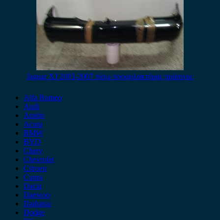
Jaguar XJ 2003-2007 πίσω προφυλακτήρας πράσινος
Alfa Romeo
Audi
Austin
Acura
BMW
BYD
Chery
Chevrolet
Citroen
Cupra
Dacia
Daewoo
Daihatsu
Dodge