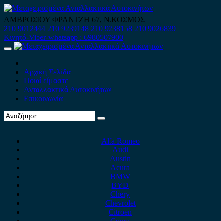
Skip
to
ΑΜΒΡΟΣΙΟΥ ΦΡΑΝΤΖΗ 67, Ν.ΚΟΣΜΟΣ
content
210 9012444
210 9239148
210 9238158
210 9026839
Κινητό-Viber-whatsapp : 6980507900
Primary
Menu
Αρχική Σελίδα
Ποιοί είμαστε
Ανταλλακτικά Αυτοκινήτων
Επικοινωνία
Alfa Romeo
Audi
Austin
Acura
BMW
BYD
Chery
Chevrolet
Citroen
Cupra