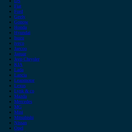
DS
Fiat
Ford
Geely
Gonow
Honda
Hyundai
Isuzu
iveco
Jaecoo
Jaguar
Jeep Chrysler
KIA
Lada
Lancia
Leapmotor
Lexus
Lynk & co
Mazda
Mercedes
MG
Mini
Mitsubishi
Nissan
Opel