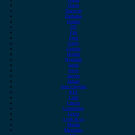
Dacia
Daewoo
Daihatsu
Dodge
DS
Fiat
Ford
Geely
Gonow
Honda
Hyundai
Isuzu
iveco
Jaecoo
Jaguar
Jeep Chrysler
KIA
Lada
Lancia
Leapmotor
Lexus
Lynk & co
Mazda
Mercedes