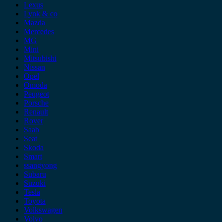
Lexus
Lynk & co
Mazda
Mercedes
MG
Mini
Mitsubishi
Nissan
Opel
Omoda
Peugeot
Porsche
Renault
Rover
Saab
Seat
Skoda
Smart
ssangyong
Subaru
Suzuki
Tesla
Toyota
Volkswagen
Volvo