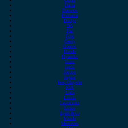
Dacia
Daewoo
Daihatsu
Dodge
DS
Fiat
Ford
Geely
Gonow
Honda
Hyundai
Isuzu
iveco
Jaecoo
Jaguar
Jeep Chrysler
KIA
Lada
Lancia
Leapmotor
Lexus
Lynk & co
Mazda
Mercedes