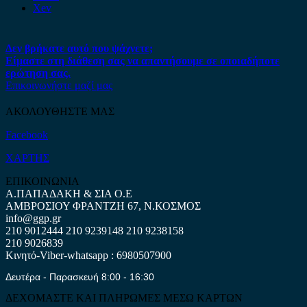
Xev
Δεν βρήκατε αυτό που ψάχνετε;
Είμαστε στη διάθεση σας να απαντήσουμε σε οποιαδήποτε
ερώτηση σας.
Επικοινωνήστε μαζί μας
ΑΚΟΛΟΥΘΗΣΤΕ ΜΑΣ
Facebook
ΧΑΡΤΗΣ
ΕΠΙΚΟΙΝΩΝΙΑ
Α.ΠΑΠΑΔΑΚΗ & ΣΙΑ Ο.Ε
ΑΜΒΡΟΣΙΟΥ ΦΡΑΝΤΖΗ 67, Ν.ΚΟΣΜΟΣ
info@ggp.gr
210 9012444
210 9239148
210 9238158
210 9026839
Κινητό-Viber-whatsapp : 6980507900
Δευτέρα - Παρασκευή 8:00 - 16:30
ΔΕΧΟΜΑΣΤΕ ΚΑΙ ΠΛΗΡΩΜΕΣ ΜΕΣΩ ΚΑΡΤΩΝ