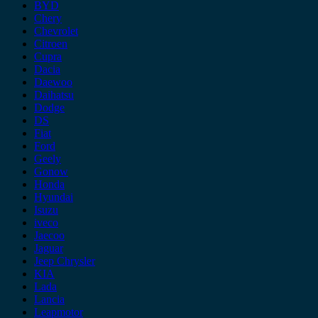
BYD
Chery
Chevrolet
Citroen
Cupra
Dacia
Daewoo
Daihatsu
Dodge
DS
Fiat
Ford
Geely
Gonow
Honda
Hyundai
Isuzu
iveco
Jaecoo
Jaguar
Jeep Chrysler
KIA
Lada
Lancia
Leapmotor