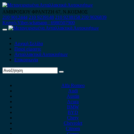
Skip
to
ΑΜΒΡΟΣΙΟΥ ΦΡΑΝΤΖΗ 67, Ν.ΚΟΣΜΟΣ
content
210 9012444
210 9239148
210 9238158
210 9026839
Κινητό-Viber-whatsapp : 6980507900
Primary
Menu
Αρχική Σελίδα
Ποιοί είμαστε
Ανταλλακτικά Αυτοκινήτων
Επικοινωνία
Alfa Romeo
Audi
Austin
Acura
BMW
BYD
Chery
Chevrolet
Citroen
Cupra