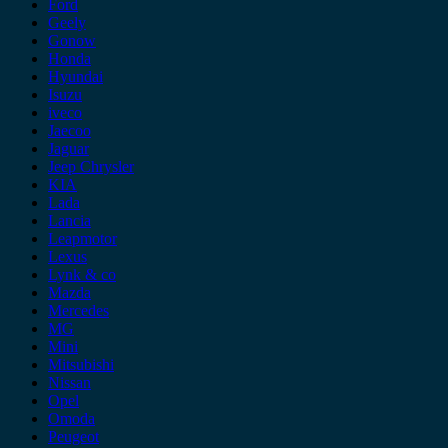
Ford
Geely
Gonow
Honda
Hyundai
Isuzu
iveco
Jaecoo
Jaguar
Jeep Chrysler
KIA
Lada
Lancia
Leapmotor
Lexus
Lynk & co
Mazda
Mercedes
MG
Mini
Mitsubishi
Nissan
Opel
Omoda
Peugeot