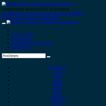
Skip
to
ΑΜΒΡΟΣΙΟΥ ΦΡΑΝΤΖΗ 67, Ν.ΚΟΣΜΟΣ
content
210 9012444
210 9239148
210 9238158
210 9026839
Κινητό-Viber-whatsapp : 6980507900
Primary
Menu
Αρχική Σελίδα
Ποιοί είμαστε
Ανταλλακτικά Αυτοκινήτων
Επικοινωνία
Alfa Romeo
Audi
Austin
Acura
BMW
BYD
Chery
Chevrolet
Citroen
Cupra