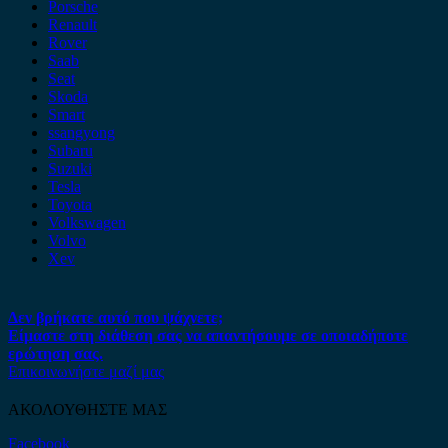
Porsche
Renault
Rover
Saab
Seat
Skoda
Smart
ssangyong
Subaru
Suzuki
Tesla
Toyota
Volkswagen
Volvo
Xev
Δεν βρήκατε αυτό που ψάχνετε;
Είμαστε στη διάθεση σας να απαντήσουμε σε οποιαδήποτε
ερώτηση σας.
Επικοινωνήστε μαζί μας
ΑΚΟΛΟΥΘΗΣΤΕ ΜΑΣ
Facebook