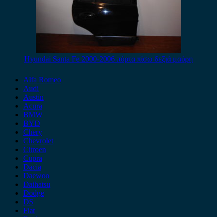
Hyundai Santa Fe 2000-2006 πόρτα πίσω δεξιά μαύρη
Alfa Romeo
Audi
Austin
Acura
BMW
BYD
Chery
Chevrolet
Citroen
Cupra
Dacia
Daewoo
Daihatsu
Dodge
DS
Fiat