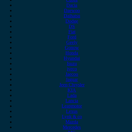
Dacia
Daewoo
Daihatsu
Dodge
DS
Fiat
Ford
Geely
Gonow
Honda
Hyundai
Isuzu
iveco
Jaecoo
Jaguar
Jeep Chrysler
KIA
Lada
Lancia
Leapmotor
Lexus
Lynk & co
Mazda
Mercedes