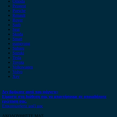
Omoda
Peugeot
Porsche
Renault
Rover
Saab
Seat
Skoda
Smart
ssangyong
Subaru
Suzuki
Tesla
Toyota
Volkswagen
Volvo
Xev
Δεν βρήκατε αυτό που ψάχνετε;
Είμαστε στη διάθεση σας να απαντήσουμε σε οποιαδήποτε
ερώτηση σας.
Επικοινωνήστε μαζί μας
ΑΚΟΛΟΥΘΗΣΤΕ ΜΑΣ