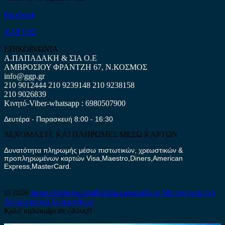
Facebook
ΧΑΡΤΗΣ
ΕΠΙΚΟΙΝΩΝΙΑ
Α.ΠΑΠΑΔΑΚΗ & ΣΙΑ Ο.Ε
ΑΜΒΡΟΣΙΟΥ ΦΡΑΝΤΖΗ 67, Ν.ΚΟΣΜΟΣ
info@ggp.gr
210 9012444
210 9239148
210 9238158
210 9026839
Κινητό-Viber-whatsapp : 6980507900
Δευτέρα - Παρασκευή 8:00 - 16:30
ΔΕΧΟΜΑΣΤΕ ΚΑΙ ΠΛΗΡΩΜΕΣ ΜΕΣΩ ΚΑΡΤΩΝ
Δυνατότητα πληρωμής μέσω πιστωτικών, χρεωστικών &
προπληρωμένων καρτών Visa,Maestro,Diners,American
Express,MasterCard.
© 2026
metaxeirismena.antallaktika-papadakis.gr
Μεταχειρισμένα
Ανταλλακτικά Αυτοκινήτων
Καλό καλοκαίρι σε όλους!!