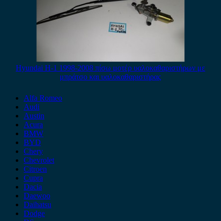
Hyundai H-1 1998-2008 πίσω μοτέρ υαλοκαθαριστήρων με
μπράτσο και υαλοκαθαριστήρας
Alfa Romeo
Audi
Austin
Acura
BMW
BYD
Chery
Chevrolet
Citroen
Cupra
Dacia
Daewoo
Daihatsu
Dodge