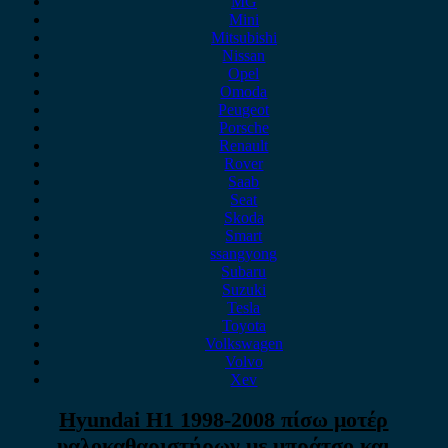
MG
Mini
Mitsubishi
Nissan
Opel
Omoda
Peugeot
Porsche
Renault
Rover
Saab
Seat
Skoda
Smart
ssangyong
Subaru
Suzuki
Tesla
Toyota
Volkswagen
Volvo
Xev
Hyundai H1 1998-2008 πίσω μοτέρ
υαλοκαθαριστήρων με μπράτσο και