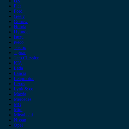
DS
Fiat
Ford
Geely
Gonow
Honda
Hyundai
Isuzu
iveco
Jaecoo
Jaguar
Jeep Chrysler
KIA
Lada
Lancia
Leapmotor
Lexus
Lynk & co
Mazda
Mercedes
MG
Mini
Mitsubishi
Nissan
Opel