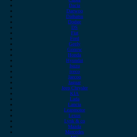
Dacia
Daewoo
Daihatsu
Dodge
DS
Fiat
Ford
Geely
Gonow
Honda
Hyundai
Isuzu
iveco
Jaecoo
Jaguar
Jeep Chrysler
KIA
Lada
Lancia
Leapmotor
Lexus
Lynk & co
Mazda
Mercedes