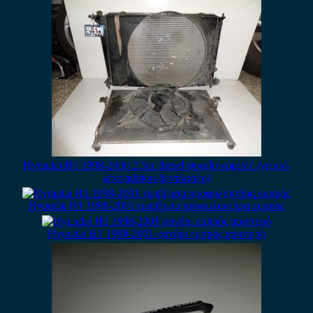
Hyundai H1 1998-2008 2.5cc diesel ψυγείο κομπλέ (νερού-
aircondition-βεντιλατέρ)
Hyundai H1 1998-2001 τραβέρσα προφυλακτήρα εμπρός
Hyundai H1 1998-2001 φανάρι εμπρός αριστερό