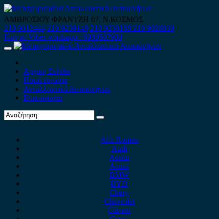
Skip
to
ΑΜΒΡΟΣΙΟΥ ΦΡΑΝΤΖΗ 67, Ν.ΚΟΣΜΟΣ
content
210 9012444
210 9239148
210 9238158
210 9026839
Κινητό-Viber-whatsapp : 6980507900
Primary
Menu
Αρχική Σελίδα
Ποιοί είμαστε
Ανταλλακτικά Αυτοκινήτων
Επικοινωνία
Alfa Romeo
Audi
Austin
Acura
BMW
BYD
Chery
Chevrolet
Citroen
Cupra