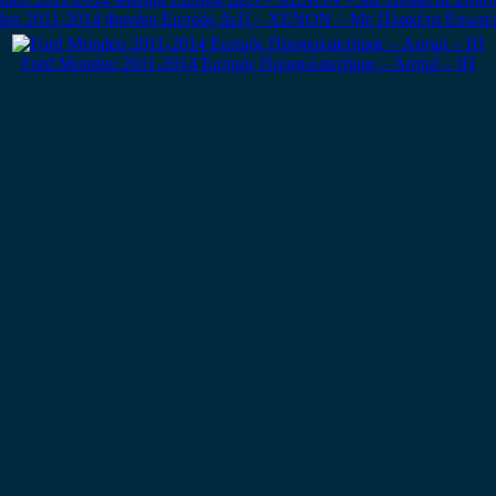
deo 2011-2014 Φανάρι Εμπρός Δεξί – XENON – Με Πλακέτα Εσωτερ
Ford Mondeo 2011-2014 Εμπρός Προφυλακτήρας – Ασημί – ΙΠ