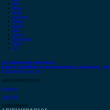
Seat
Skoda
Smart
ssangyong
Subaru
Suzuki
Tesla
Toyota
Volkswagen
Volvo
Xev
Δεν βρήκατε αυτό που ψάχνετε;
Είμαστε στη διάθεση σας να απαντήσουμε σε οποιαδήποτε ερώτ
Επικοινωνήστε μαζί μας
ΑΚΟΛΟΥΘΗΣΤΕ ΜΑΣ
Facebook
ΧΑΡΤΗΣ
ΕΠΙΚΟΙΝΩΝΙΑ
Α.ΠΑΠΑΔΑΚΗ & ΣΙΑ Ο.Ε