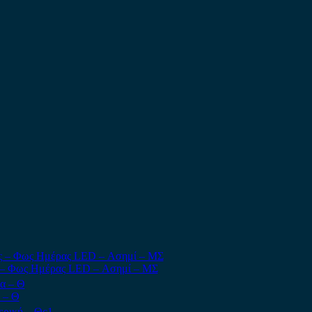
ς – Φως Ημέρας LED – Ασημί – ΜΣ
 – Θ