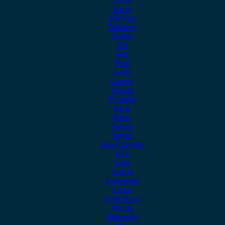
Dacia
Daewoo
Daihatsu
Dodge
DS
Fiat
Ford
Geely
Gonow
Honda
Hyundai
Isuzu
iveco
Jaecoo
Jaguar
Jeep Chrysler
KIA
Lada
Lancia
Leapmotor
Lexus
Lynk & co
Mazda
Mercedes