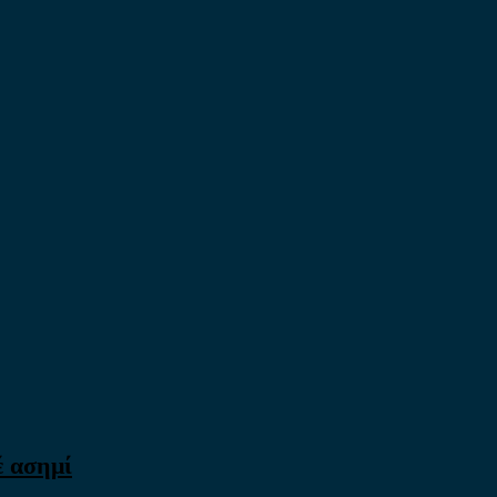
έ ασημί