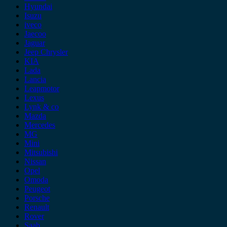
Hyundai
Isuzu
iveco
Jaecoo
Jaguar
Jeep Chrysler
KIA
Lada
Lancia
Leapmotor
Lexus
Lynk & co
Mazda
Mercedes
MG
Mini
Mitsubishi
Nissan
Opel
Omoda
Peugeot
Porsche
Renault
Rover
Saab