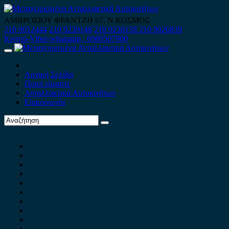
Skip
to
ΑΜΒΡΟΣΙΟΥ ΦΡΑΝΤΖΗ 67, Ν.ΚΟΣΜΟΣ
content
210 9012444
210 9239148
210 9238158
210 9026839
Κινητό-Viber-whatsapp : 6980507900
Primary
Menu
Αρχική Σελίδα
Ποιοί είμαστε
Ανταλλακτικά Αυτοκινήτων
Επικοινωνία