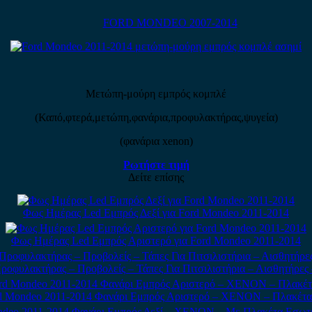
FORD MONDEO 2007-2014
Μετώπη-μούρη εμπρός κομπλέ
(Καπό,φτερά,μετώπη,φανάρια,προφυλακτήρας,ψυγεία)
(φανάρια xenon)
Ρωτήστε τιμή
Δείτε επίσης
Φως Ημέρας Led Εμπρός Δεξί για Ford Mondeo 2011-2014
Φως Ημέρας Led Εμπρός Αριστερό για Ford Mondeo 2011-2014
ροφυλακτήρας – Προβολείς – Τάπες Για Πιτσιλιστήρια – Αισθητήρε
d Mondeo 2011-2014 Φανάρι Εμπρός Αριστερό – XENON – Πλακέτα