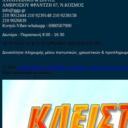
ΑΜΒΡΟΣΙΟΥ ΦΡΑΝΤΖΗ 67, Ν.ΚΟΣΜΟΣ
info@ggp.gr
210 9012444
210 9239148
210 9238158
210 9026839
Κινητό-Viber-whatsapp : 6980507900
Δευτέρα - Παρασκευή 8:00 - 16:30
ΔΕΧΟΜΑΣΤΕ ΚΑΙ ΠΛΗΡΩΜΕΣ ΜΕΣΩ ΚΑΡΤΩΝ
Δυνατότητα πληρωμής μέσω πιστωτικών, χρεωστικών & προπληρωμέν
© 2026
metaxeirismena.antallaktika-papadakis.gr
Μεταχειρισμένα Αν
Καλό καλοκαίρι σε όλους!!