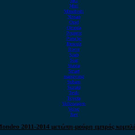
MG
Mini
Mitsubishi
Nissan
Opel
Omoda
Peugeot
Porsche
Renault
Rover
Saab
Seat
Skoda
Smart
ssangyong
Subaru
Suzuki
Tesla
Toyota
Volkswagen
Volvo
Xev
ondeo 2011-2014 μετώπη-μούρη εμπρός κομπλ