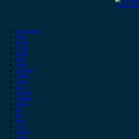
Ford Mon
Alfa Romeo
Audi
Austin
Acura
BMW
BYD
Chery
Chevrolet
Citroen
Cupra
Dacia
Daewoo
Daihatsu
Dodge
DS
Fiat
Ford
Geely
Gonow
Honda