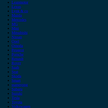
Leapmotor
Lexus
Lynk & co
Mazda
Mercedes
MG
Mini
Mitsubishi
Nissan
Opel
Omoda
Peugeot
Porsche
Renault
Rover
Saab
Seat
Skoda
Smart
ssangyong
Subaru
Suzuki
Tesla
Toyota
Volkswagen