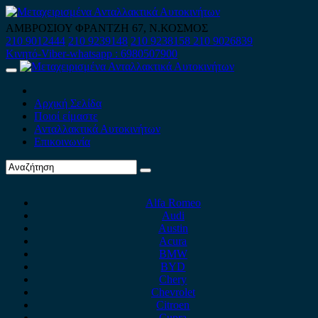
Skip
to
ΑΜΒΡΟΣΙΟΥ ΦΡΑΝΤΖΗ 67, Ν.ΚΟΣΜΟΣ
content
210 9012444
210 9239148
210 9238158
210 9026839
Κινητό-Viber-whatsapp : 6980507900
Primary
Menu
Αρχική Σελίδα
Ποιοί είμαστε
Ανταλλακτικά Αυτοκινήτων
Επικοινωνία
Alfa Romeo
Audi
Austin
Acura
BMW
BYD
Chery
Chevrolet
Citroen
Cupra