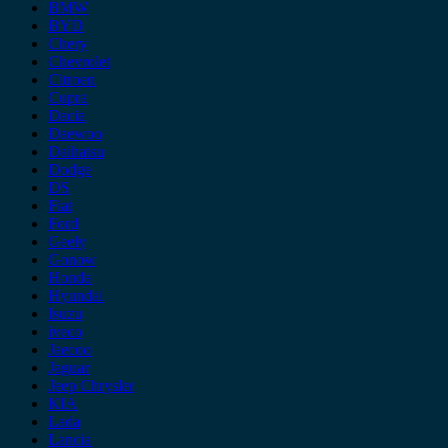
BMW
BYD
Chery
Chevrolet
Citroen
Cupra
Dacia
Daewoo
Daihatsu
Dodge
DS
Fiat
Ford
Geely
Gonow
Honda
Hyundai
Isuzu
iveco
Jaecoo
Jaguar
Jeep Chrysler
KIA
Lada
Lancia