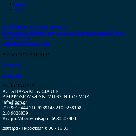
Volvo
Xev
Δεν βρήκατε αυτό που ψάχνετε;
Είμαστε στη διάθεση σας να απαντήσουμε σε οποιαδήποτε
ερώτηση σας.
Επικοινωνήστε μαζί μας
ΑΚΟΛΟΥΘΗΣΤΕ ΜΑΣ
Facebook
ΧΑΡΤΗΣ
ΕΠΙΚΟΙΝΩΝΙΑ
Α.ΠΑΠΑΔΑΚΗ & ΣΙΑ Ο.Ε
ΑΜΒΡΟΣΙΟΥ ΦΡΑΝΤΖΗ 67, Ν.ΚΟΣΜΟΣ
info@ggp.gr
210 9012444
210 9239148
210 9238158
210 9026839
Κινητό-Viber-whatsapp : 6980507900
Δευτέρα - Παρασκευή 8:00 - 16:30