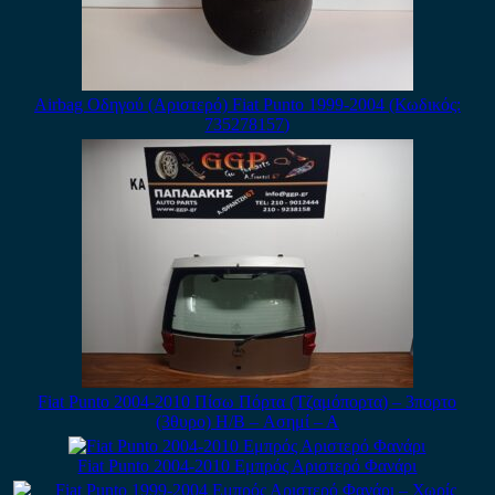
Airbag Οδηγού (Αριστερό) Fiat Punto 1999-2004 (Κωδικός:
735278157)
Fiat Punto 2004-2010 Πίσω Πόρτα (Τζαμόπορτα) – 3πορτο
(3θυρο) H/B – Ασημί – Α
Fiat Punto 2004-2010 Εμπρός Αριστερό Φανάρι