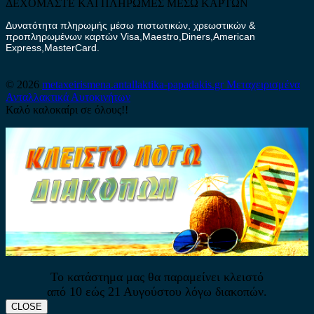
ΔΕΧΟΜΑΣΤΕ ΚΑΙ ΠΛΗΡΩΜΕΣ ΜΕΣΩ ΚΑΡΤΩΝ
Δυνατότητα πληρωμής μέσω πιστωτικών, χρεωστικών &
προπληρωμένων καρτών Visa,Maestro,Diners,American
Express,MasterCard.
© 2026
metaxeirismena.antallaktika-papadakis.gr
Μεταχειρισμένα
Ανταλλακτικά Αυτοκινήτων
Καλό καλοκαίρι σε όλους!!
Το κατάστημα μας θα παραμείνει κλειστό
από 10 εώς 21 Αυγούστου λόγω διακοπών.
CLOSE