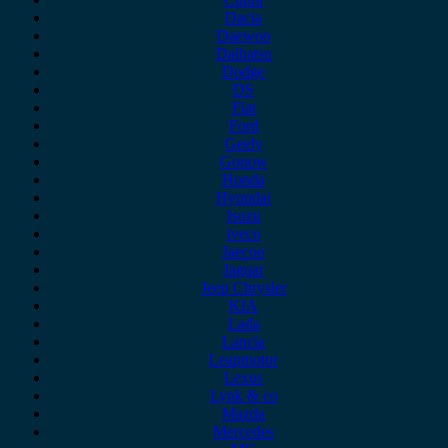
Dacia
Daewoo
Daihatsu
Dodge
DS
Fiat
Ford
Geely
Gonow
Honda
Hyundai
Isuzu
iveco
Jaecoo
Jaguar
Jeep Chrysler
KIA
Lada
Lancia
Leapmotor
Lexus
Lynk & co
Mazda
Mercedes