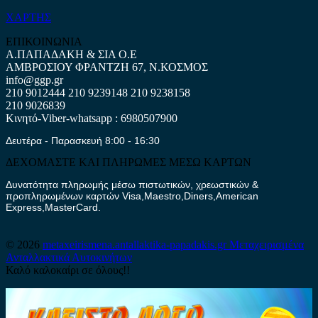
ΧΑΡΤΗΣ
ΕΠΙΚΟΙΝΩΝΙΑ
Α.ΠΑΠΑΔΑΚΗ & ΣΙΑ Ο.Ε
ΑΜΒΡΟΣΙΟΥ ΦΡΑΝΤΖΗ 67, Ν.ΚΟΣΜΟΣ
info@ggp.gr
210 9012444
210 9239148
210 9238158
210 9026839
Κινητό-Viber-whatsapp : 6980507900
Δευτέρα - Παρασκευή 8:00 - 16:30
ΔΕΧΟΜΑΣΤΕ ΚΑΙ ΠΛΗΡΩΜΕΣ ΜΕΣΩ ΚΑΡΤΩΝ
Δυνατότητα πληρωμής μέσω πιστωτικών, χρεωστικών &
προπληρωμένων καρτών Visa,Maestro,Diners,American
Express,MasterCard.
© 2026
metaxeirismena.antallaktika-papadakis.gr
Μεταχειρισμένα
Ανταλλακτικά Αυτοκινήτων
Καλό καλοκαίρι σε όλους!!