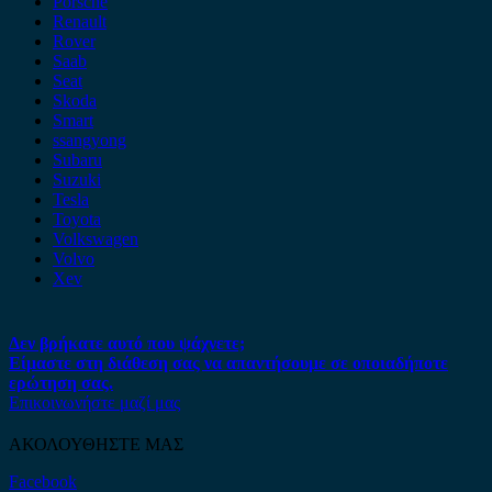
Porsche
Renault
Rover
Saab
Seat
Skoda
Smart
ssangyong
Subaru
Suzuki
Tesla
Toyota
Volkswagen
Volvo
Xev
Δεν βρήκατε αυτό που ψάχνετε;
Είμαστε στη διάθεση σας να απαντήσουμε σε οποιαδήποτε
ερώτηση σας.
Επικοινωνήστε μαζί μας
ΑΚΟΛΟΥΘΗΣΤΕ ΜΑΣ
Facebook