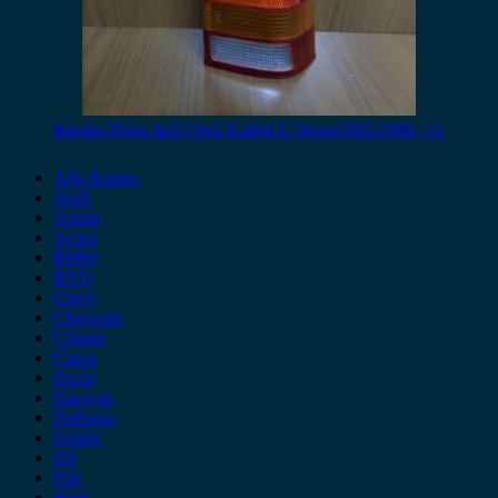
Φανάρι Πίσω Δεξί Opel Kadett E 5θυρο1985-1990 / c1
Alfa Romeo
Audi
Austin
Acura
BMW
BYD
Chery
Chevrolet
Citroen
Cupra
Dacia
Daewoo
Daihatsu
Dodge
DS
Fiat
Ford