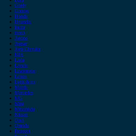
Geely
Gonow
Honda
Hyundai
Isuzu
iveco
Jaecoo
Jaguar
Jeep Chrysler
KIA
Lada
Lancia
Leapmotor
Lexus
Lynk & co
Mazda
Mercedes
MG
Mini
Mitsubishi
Nissan
Opel
Omoda
Peugeot