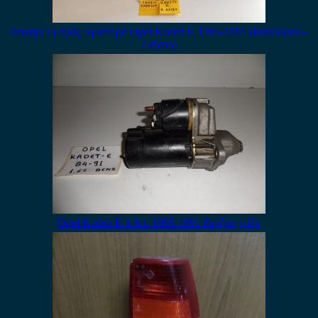
Φανάρι Εμπρός Αριστερό Opel Kadett E 1985-1991 (Καινούριο –
Γνήσιο)
Opel Kadett Ε 1.6cc 1985-1991 βενζίνη μίζα