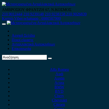
Skip
to
ΑΜΒΡΟΣΙΟΥ ΦΡΑΝΤΖΗ 67, Ν.ΚΟΣΜΟΣ
content
210 9012444
210 9239148
210 9238158
210 9026839
Κινητό-Viber-whatsapp : 6980507900
Primary
Menu
Αρχική Σελίδα
Ποιοί είμαστε
Ανταλλακτικά Αυτοκινήτων
Επικοινωνία
Alfa Romeo
Audi
Austin
Acura
BMW
BYD
Chery
Chevrolet
Citroen
Cupra