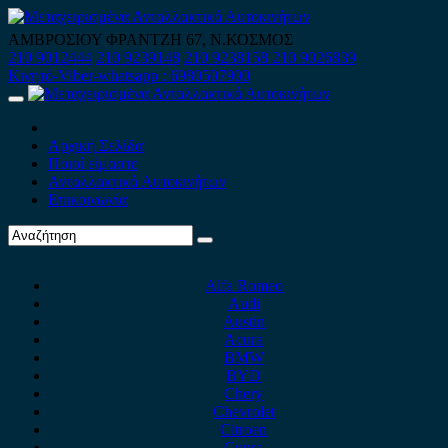
Skip
to
ΑΜΒΡΟΣΙΟΥ ΦΡΑΝΤΖΗ 67, Ν.ΚΟΣΜΟΣ
content
210 9012444
210 9239148
210 9238158
210 9026839
Κινητό-Viber-whatsapp : 6980507900
Primary
Menu
Αρχική Σελίδα
Ποιοί είμαστε
Ανταλλακτικά Αυτοκινήτων
Επικοινωνία
Alfa Romeo
Audi
Austin
Acura
BMW
BYD
Chery
Chevrolet
Citroen
Cupra