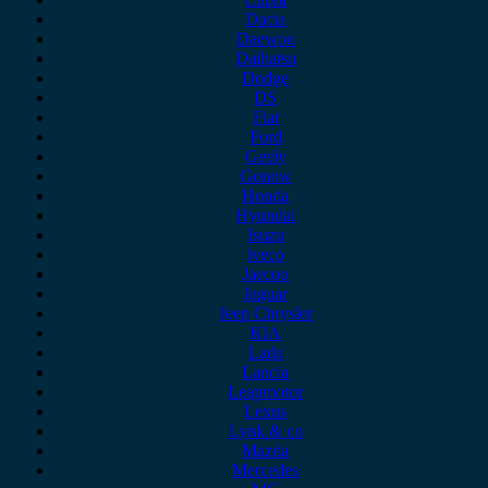
Dacia
Daewoo
Daihatsu
Dodge
DS
Fiat
Ford
Geely
Gonow
Honda
Hyundai
Isuzu
iveco
Jaecoo
Jaguar
Jeep Chrysler
KIA
Lada
Lancia
Leapmotor
Lexus
Lynk & co
Mazda
Mercedes