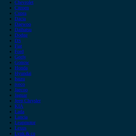
Chevrolet
Citroen
Cupra
Dacia
Daewoo
Daihatsu
Dodge
DS
Fiat
Ford
Geely
Gonow
Honda
Hyundai
Isuzu
iveco
Jaecoo
Jaguar
Jeep Chrysler
KIA
Lada
Lancia
Leapmotor
Lexus
Lynk & co