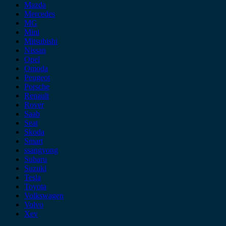
Mazda
Mercedes
MG
Mini
Mitsubishi
Nissan
Opel
Omoda
Peugeot
Porsche
Renault
Rover
Saab
Seat
Skoda
Smart
ssangyong
Subaru
Suzuki
Tesla
Toyota
Volkswagen
Volvo
Xev