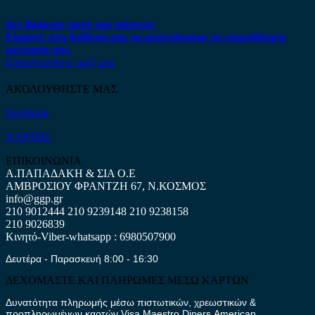
Δεν βρήκατε αυτό που ψάχνετε;
Είμαστε στη διάθεση σας να απαντήσουμε σε οποιαδήποτε
ερώτηση σας.
Επικοινωνήστε μαζί μας
ΑΚΟΛΟΥΘΗΣΤΕ ΜΑΣ
Facebook
ΧΑΡΤΗΣ
ΕΠΙΚΟΙΝΩΝΙΑ
Α.ΠΑΠΑΔΑΚΗ & ΣΙΑ Ο.Ε
ΑΜΒΡΟΣΙΟΥ ΦΡΑΝΤΖΗ 67, Ν.ΚΟΣΜΟΣ
info@ggp.gr
210 9012444
210 9239148
210 9238158
210 9026839
Κινητό-Viber-whatsapp : 6980507900
Δευτέρα - Παρασκευή 8:00 - 16:30
ΔΕΧΟΜΑΣΤΕ ΚΑΙ ΠΛΗΡΩΜΕΣ ΜΕΣΩ ΚΑΡΤΩΝ
Δυνατότητα πληρωμής μέσω πιστωτικών, χρεωστικών &
προπληρωμένων καρτών Visa,Maestro,Diners,American