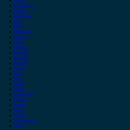
Lexus
Lynk & co
Mazda
Mercedes
MG
Mini
Mitsubishi
Nissan
Opel
Omoda
Peugeot
Porsche
Renault
Rover
Saab
Seat
Skoda
Smart
ssangyong
Subaru
Suzuki
Tesla
Toyota
Volkswagen
Volvo