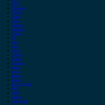
Chery
Chevrolet
Citroen
Cupra
Dacia
Daewoo
Daihatsu
Dodge
DS
Fiat
Ford
Geely
Gonow
Honda
Hyundai
Isuzu
iveco
Jaecoo
Jaguar
Jeep Chrysler
KIA
Lada
Lancia
Leapmotor