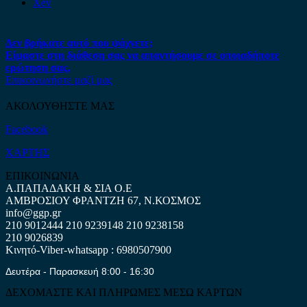
Xev
Δεν βρήκατε αυτό που ψάχνετε;
Είμαστε στη διάθεση σας να απαντήσουμε σε οποιαδήποτε
ερώτηση σας.
Επικοινωνήστε μαζί μας
ΑΚΟΛΟΥΘΗΣΤΕ ΜΑΣ
Facebook
ΧΑΡΤΗΣ
ΕΠΙΚΟΙΝΩΝΙΑ
Α.ΠΑΠΑΔΑΚΗ & ΣΙΑ Ο.Ε
ΑΜΒΡΟΣΙΟΥ ΦΡΑΝΤΖΗ 67, Ν.ΚΟΣΜΟΣ
info@ggp.gr
210 9012444
210 9239148
210 9238158
210 9026839
Κινητό-Viber-whatsapp : 6980507900
Δευτέρα - Παρασκευή 8:00 - 16:30
ΔΕΧΟΜΑΣΤΕ ΚΑΙ ΠΛΗΡΩΜΕΣ ΜΕΣΩ ΚΑΡΤΩΝ