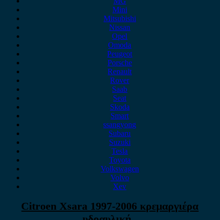
MG
Mini
Mitsubishi
Nissan
Opel
Omoda
Peugeot
Porsche
Renault
Rover
Saab
Seat
Skoda
Smart
ssangyong
Subaru
Suzuki
Tesla
Toyota
Volkswagen
Volvo
Xev
Citroen Xsara 1997-2006 κρεμαργιέρα
υδραυλική .