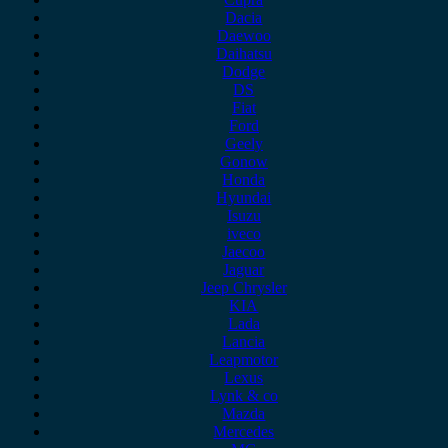
Dacia
Daewoo
Daihatsu
Dodge
DS
Fiat
Ford
Geely
Gonow
Honda
Hyundai
Isuzu
iveco
Jaecoo
Jaguar
Jeep Chrysler
KIA
Lada
Lancia
Leapmotor
Lexus
Lynk & co
Mazda
Mercedes