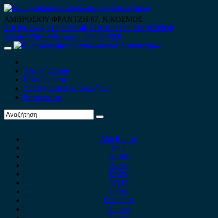
Skip
to
ΑΜΒΡΟΣΙΟΥ ΦΡΑΝΤΖΗ 67, Ν.ΚΟΣΜΟΣ
content
210 9012444
210 9239148
210 9238158
210 9026839
Κινητό-Viber-whatsapp : 6980507900
Primary
Menu
Αρχική Σελίδα
Ποιοί είμαστε
Ανταλλακτικά Αυτοκινήτων
Επικοινωνία
Alfa Romeo
Audi
Austin
Acura
BMW
BYD
Chery
Chevrolet
Citroen
Cupra