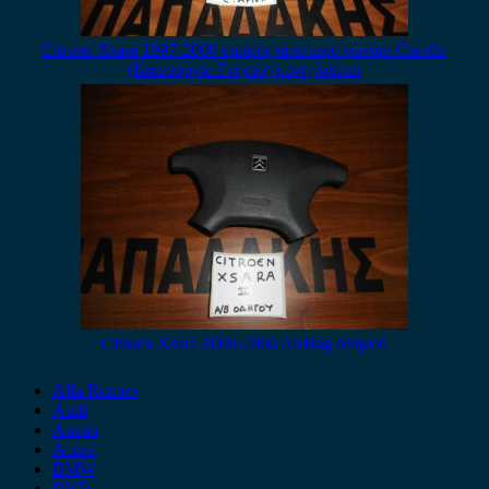
Citroen Xsara 1997-2000 εμπρός αριστερό φανάρι Carello
(Καινούργιο Γνήσιο) μονή λάμπα
Citroen Xsara 2000-2006 AirBag οδηγού
Alfa Romeo
Audi
Austin
Acura
BMW
BYD