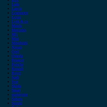
Lada
Lancia
Leapmotor
Lexus
Lynk & co
Mazda
Mercedes
MG
Mini
Mitsubishi
Nissan
Opel
Omoda
Peugeot
Porsche
Renault
Rover
Saab
Seat
Skoda
Smart
ssangyong
Subaru
Suzuki