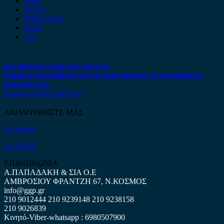
Tesla
Toyota
Volkswagen
Volvo
Xev
Δεν βρήκατε αυτό που ψάχνετε;
Είμαστε στη διάθεση σας να απαντήσουμε σε οποιαδήποτε
ερώτηση σας.
Επικοινωνήστε μαζί μας
ΑΚΟΛΟΥΘΗΣΤΕ ΜΑΣ
Facebook
ΧΑΡΤΗΣ
ΕΠΙΚΟΙΝΩΝΙΑ
Α.ΠΑΠΑΔΑΚΗ & ΣΙΑ Ο.Ε
ΑΜΒΡΟΣΙΟΥ ΦΡΑΝΤΖΗ 67, Ν.ΚΟΣΜΟΣ
info@ggp.gr
210 9012444
210 9239148
210 9238158
210 9026839
Κινητό-Viber-whatsapp : 6980507900