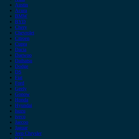
Austin
Acura
BMW
BYD
Chery
Chevrolet
Citroen
Cupra
Dacia
Daewoo
Daihatsu
Dodge
DS
Fiat
Ford
Geely
Gonow
Honda
Hyundai
Isuzu
iveco
Jaecoo
Jaguar
Jeep Chrysler
KIA