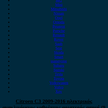
MG
Mini
Mitsubishi
Nissan
Opel
Omoda
Peugeot
Porsche
Renault
Rover
Saab
Seat
Skoda
Smart
ssangyong
Subaru
Suzuki
Tesla
Toyota
Volkswagen
Volvo
Xev
Citroen C3 2009-2016 ηλεκτρικός
ανακλινόμενος καθρέπτης αριστερός ασημί (9