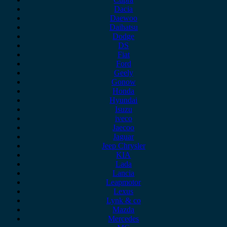
Dacia
Daewoo
Daihatsu
Dodge
DS
Fiat
Ford
Geely
Gonow
Honda
Hyundai
Isuzu
iveco
Jaecoo
Jaguar
Jeep Chrysler
KIA
Lada
Lancia
Leapmotor
Lexus
Lynk & co
Mazda
Mercedes