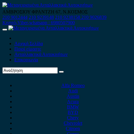
Skip
to
ΑΜΒΡΟΣΙΟΥ ΦΡΑΝΤΖΗ 67, Ν.ΚΟΣΜΟΣ
content
210 9012444
210 9239148
210 9238158
210 9026839
Κινητό-Viber-whatsapp : 6980507900
Primary
Menu
Αρχική Σελίδα
Ποιοί είμαστε
Ανταλλακτικά Αυτοκινήτων
Επικοινωνία
Alfa Romeo
Audi
Austin
Acura
BMW
BYD
Chery
Chevrolet
Citroen
Cupra